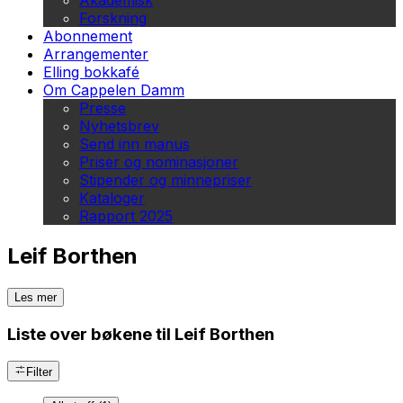
Akademisk
Forskning
Abonnement
Arrangementer
Elling bokkafé
Om Cappelen Damm
Presse
Nyhetsbrev
Send inn manus
Priser og nominasjoner
Stipender og minnepriser
Kataloger
Rapport 2025
Leif Borthen
Les mer
Liste over bøkene til Leif Borthen
Filter