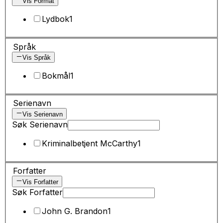
Vis Format
Lydbok
1
Språk
Vis Språk
Bokmål
1
Serienavn
Vis Serienavn
Søk Serienavn
Kriminalbetjent McCarthy
1
Forfatter
Vis Forfatter
Søk Forfatter
John G. Brandon
1