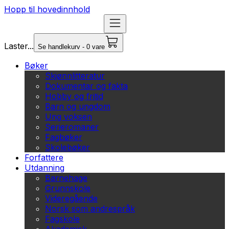
Hopp til hovedinnhold
Laster...
Se handlekurv - 0 vare
Bøker
Skjønnlitteratur
Dokumentar og fakta
Hobby og fritid
Barn og ungdom
Ung voksen
Serieromaner
Fagbøker
Skolebøker
Forfattere
Utdanning
Barnehage
Grunnskole
Videregående
Norsk som andrespråk
Fagskole