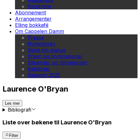
Akademisk
Forskning
Abonnement
Arrangementer
Elling bokkafé
Om Cappelen Damm
Presse
Nyhetsbrev
Send inn manus
Priser og nominasjoner
Stipender og minnepriser
Kataloger
Rapport 2025
Laurence O'Bryan
Les mer
Bibliografi
Liste over bøkene til Laurence O'Bryan
Filter