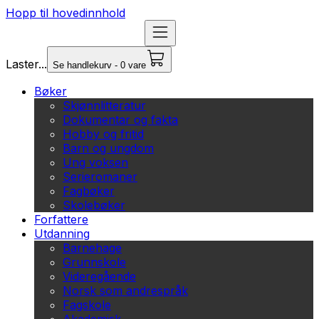
Hopp til hovedinnhold
Laster...
Se handlekurv - 0 vare
Bøker
Skjønnlitteratur
Dokumentar og fakta
Hobby og fritid
Barn og ungdom
Ung voksen
Serieromaner
Fagbøker
Skolebøker
Forfattere
Utdanning
Barnehage
Grunnskole
Videregående
Norsk som andrespråk
Fagskole