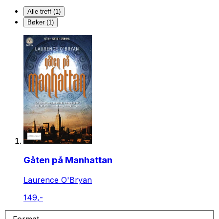
Alle treff (1)
Bøker (1)
Gåten på Manhattan
Laurence O'Bryan
149,-
Format