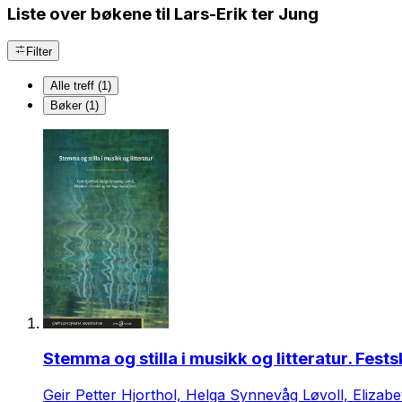
Liste over bøkene til Lars-Erik ter Jung
Filter
Alle treff (1)
Bøker (1)
Stemma og stilla i musikk og litteratur. Fests
Geir Petter Hjorthol, Helga Synnevåg Løvoll, Elizabe