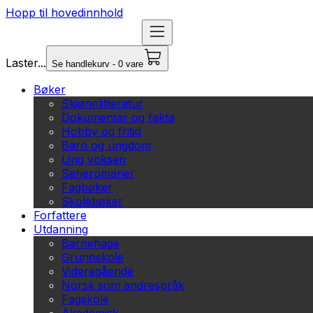
Hopp til hovedinnhold
Laster...
Se handlekurv - 0 vare
Bøker
Skjønnlitteratur
Dokumentar og fakta
Hobby og fritid
Barn og ungdom
Ung voksen
Serieromaner
Fagbøker
Skolebøker
Forfattere
Utdanning
Barnehage
Grunnskole
Videregående
Norsk som andrespråk
Fagskole