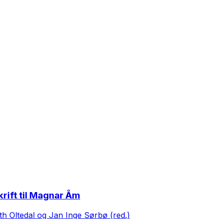
krift til Magnar Åm
th Oltedal og Jan Inge Sørbø (red.)