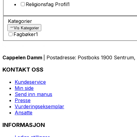
Religionsfag Profil
1
Kategorier
Vis Kategorier
Fagbøker
1
Cappelen Damm
| Postadresse: Postboks 1900 Sentrum, 
KONTAKT OSS
Kundeservice
Min side
Send inn manus
Presse
Vurderingseksemplar
Ansatte
INFORMASJON