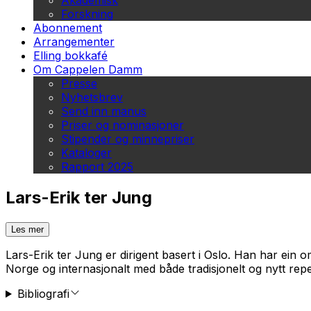
Akademisk
Forskning
Abonnement
Arrangementer
Elling bokkafé
Om Cappelen Damm
Presse
Nyhetsbrev
Send inn manus
Priser og nominasjoner
Stipender og minnepriser
Kataloger
Rapport 2025
Lars-Erik ter Jung
Les mer
Lars-Erik ter Jung er dirigent basert i Oslo. Han har ein o
Norge og internasjonalt med både tradisjonelt og nytt repe
Bibliografi