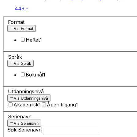
449,-
Format
Vis Format
Heftet
1
Språk
Vis Språk
Bokmål
1
Utdanningsnivå
Vis Utdanningsnivå
Akademisk
1
Åpen tilgang
1
Serienavn
Vis Serienavn
Søk Serienavn