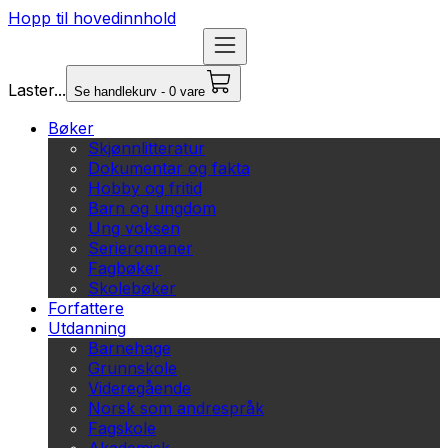
Hopp til hovedinnhold
Laster...
Se handlekurv - 0 vare
Bøker
Skjønnlitteratur
Dokumentar og fakta
Hobby og fritid
Barn og ungdom
Ung voksen
Serieromaner
Fagbøker
Skolebøker
Forfattere
Utdanning
Barnehage
Grunnskole
Videregående
Norsk som andrespråk
Fagskole