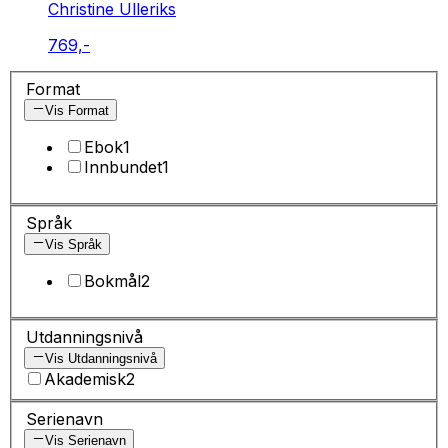
Christine Ulleriks
769,-
Format
Vis Format
Ebok
1
Innbundet
1
Språk
Vis Språk
Bokmål
2
Utdanningsnivå
Vis Utdanningsnivå
Akademisk
2
Serienavn
Vis Serienavn