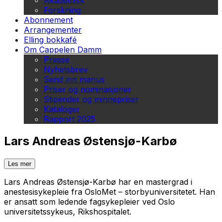
Akademisk
Forskning
Abonnement
Arrangementer
Elling bokkafé
Om Cappelen Damm
Presse
Nyhetsbrev
Send inn manus
Priser og nominasjoner
Stipender og minnepriser
Kataloger
Rapport 2025
Lars Andreas Østensjø-Karbø
Les mer
Lars Andreas Østensjø-Karbø har en mastergrad i
anestesisykepleie fra OsloMet – storbyuniversitetet. Han
er ansatt som ledende fagsykepleier ved Oslo
universitetssykeus, Rikshospitalet.