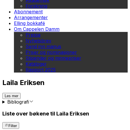
Akademisk
Forskning
Abonnement
Arrangementer
Elling bokkafé
Om Cappelen Damm
Presse
Nyhetsbrev
Send inn manus
Priser og nominasjoner
Stipender og minnepriser
Kataloger
Rapport 2025
Laila Eriksen
Les mer
Bibliografi
Liste over bøkene til Laila Eriksen
Filter