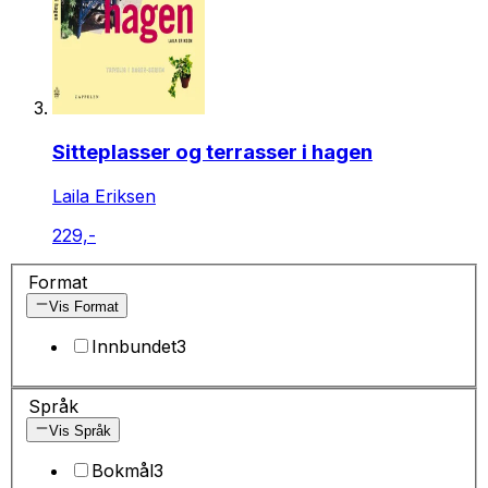
Sitteplasser og terrasser i hagen
Laila Eriksen
229,-
Format
Vis Format
Innbundet
3
Språk
Vis Språk
Bokmål
3