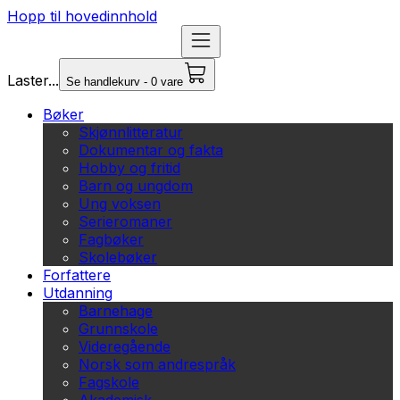
Hopp til hovedinnhold
Laster...
Se handlekurv - 0 vare
Bøker
Skjønnlitteratur
Dokumentar og fakta
Hobby og fritid
Barn og ungdom
Ung voksen
Serieromaner
Fagbøker
Skolebøker
Forfattere
Utdanning
Barnehage
Grunnskole
Videregående
Norsk som andrespråk
Fagskole