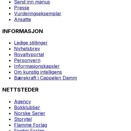
Send inn manus
Presse
Vurderingseksemplar
Ansatte
INFORMASJON
Ledige stillinger
Nyhetsbrev
Royaltyportal
Personvern
Informasjonskapsler
Om kunstig intelligens
Bærekraft i Cappelen Damm
NETTSTEDER
Agency
Bokklubber
Norske Serier
Storytel
Flamme Forlag
Fontini Forlag