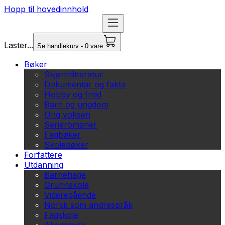
Hopp til hovedinnhold
Laster...
Se handlekurv - 0 vare
Bøker
Skjønnlitteratur
Dokumentar og fakta
Hobby og fritid
Barn og ungdom
Ung voksen
Serieromaner
Fagbøker
Skolebøker
Forfattere
Utdanning
Barnehage
Grunnskole
Videregående
Norsk som andrespråk
Fagskole