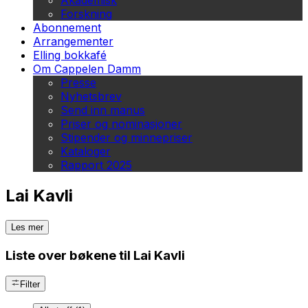
Akademisk
Forskning
Abonnement
Arrangementer
Elling bokkafé
Om Cappelen Damm
Presse
Nyhetsbrev
Send inn manus
Priser og nominasjoner
Stipender og minnepriser
Kataloger
Rapport 2025
Lai Kavli
Les mer
Liste over bøkene til Lai Kavli
Filter