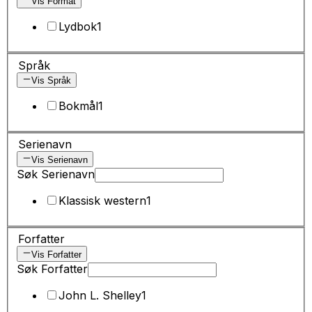
Vis Format
Lydbok
1
Språk
Vis Språk
Bokmål
1
Serienavn
Vis Serienavn
Søk Serienavn
Klassisk western
1
Forfatter
Vis Forfatter
Søk Forfatter
John L. Shelley
1