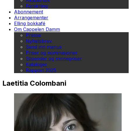
Akademisk
Forskning
Abonnement
Arrangementer
Elling bokkafé
Om Cappelen Damm
Presse
Nyhetsbrev
Send inn manus
Priser og nominasjoner
Stipender og minnepriser
Kataloger
Rapport 2025
Laetitia Colombani