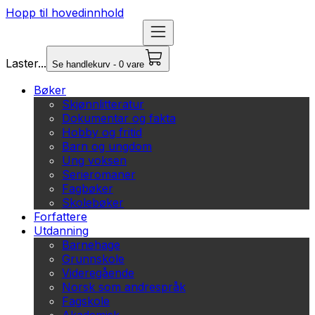
Hopp til hovedinnhold
Laster...
Se handlekurv - 0 vare
Bøker
Skjønnlitteratur
Dokumentar og fakta
Hobby og fritid
Barn og ungdom
Ung voksen
Serieromaner
Fagbøker
Skolebøker
Forfattere
Utdanning
Barnehage
Grunnskole
Videregående
Norsk som andrespråk
Fagskole