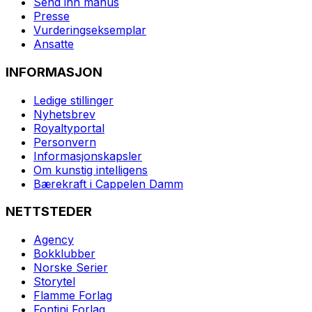
Send inn manus
Presse
Vurderingseksemplar
Ansatte
INFORMASJON
Ledige stillinger
Nyhetsbrev
Royaltyportal
Personvern
Informasjonskapsler
Om kunstig intelligens
Bærekraft i Cappelen Damm
NETTSTEDER
Agency
Bokklubber
Norske Serier
Storytel
Flamme Forlag
Fontini Forlag