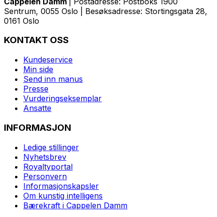
Cappelen Damm
| Postadresse: Postboks 1900
Sentrum, 0055 Oslo | Besøksadresse: Stortingsgata 28,
0161 Oslo
KONTAKT OSS
Kundeservice
Min side
Send inn manus
Presse
Vurderingseksemplar
Ansatte
INFORMASJON
Ledige stillinger
Nyhetsbrev
Royaltyportal
Personvern
Informasjonskapsler
Om kunstig intelligens
Bærekraft i Cappelen Damm