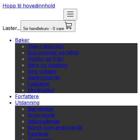
Hopp til hovedinnhold
Laster...
Se handlekurv - 0 vare
Bøker
Skjønnlitteratur
Dokumentar og fakta
Hobby og fritid
Barn og ungdom
Ung voksen
Serieromaner
Fagbøker
Skolebøker
Forfattere
Utdanning
Barnehage
Grunnskole
Videregående
Norsk som andrespråk
Fagskole