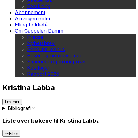
Akademisk
Forskning
Abonnement
Arrangementer
Elling bokkafé
Om Cappelen Damm
Presse
Nyhetsbrev
Send inn manus
Priser og nominasjoner
Stipender og minnepriser
Kataloger
Rapport 2025
Kristina Labba
Les mer
Bibliografi
Liste over bøkene til Kristina Labba
Filter