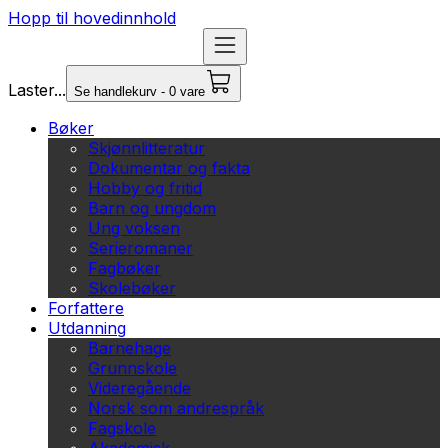
Hopp til hovedinnhold
Laster...
Se handlekurv - 0 vare
Bøker
Skjønnlitteratur
Dokumentar og fakta
Hobby og fritid
Barn og ungdom
Ung voksen
Serieromaner
Fagbøker
Skolebøker
Forfattere
Utdanning
Barnehage
Grunnskole
Videregående
Norsk som andrespråk
Fagskole