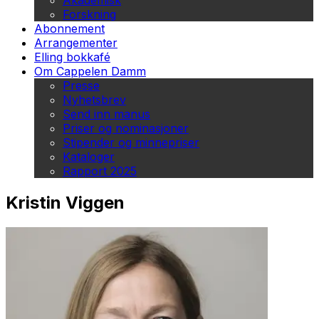
Akademisk
Forskning
Abonnement
Arrangementer
Elling bokkafé
Om Cappelen Damm
Presse
Nyhetsbrev
Send inn manus
Priser og nominasjoner
Stipender og minnepriser
Kataloger
Rapport 2025
Kristin Viggen