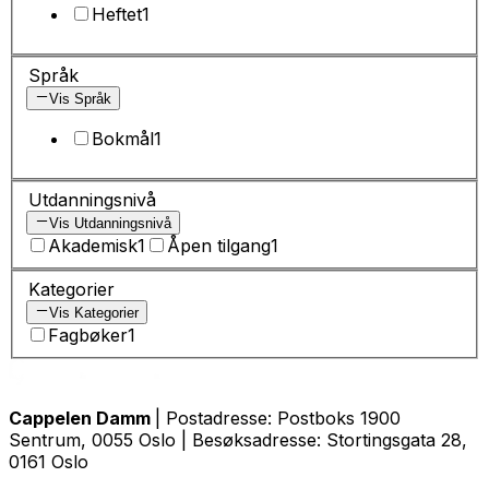
Heftet
1
Språk
Vis Språk
Bokmål
1
Utdanningsnivå
Vis Utdanningsnivå
Akademisk
1
Åpen tilgang
1
Kategorier
Vis Kategorier
Fagbøker
1
Cappelen Damm
| Postadresse: Postboks 1900
Sentrum, 0055 Oslo | Besøksadresse: Stortingsgata 28,
0161 Oslo