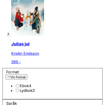
Julias jul
Kristin Emilsson
399,-
Format
Vis Format
Ebok
4
Lydbok
3
Språk