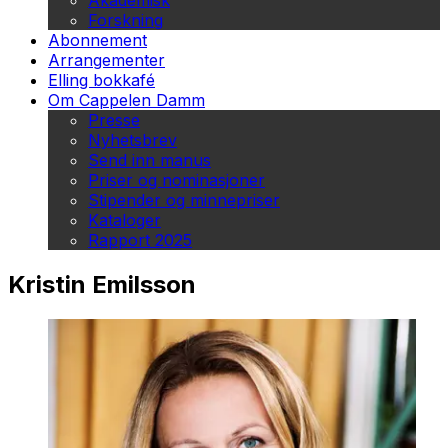
Akademisk
Forskning
Abonnement
Arrangementer
Elling bokkafé
Om Cappelen Damm
Presse
Nyhetsbrev
Send inn manus
Priser og nominasjoner
Stipender og minnepriser
Kataloger
Rapport 2025
Kristin Emilsson