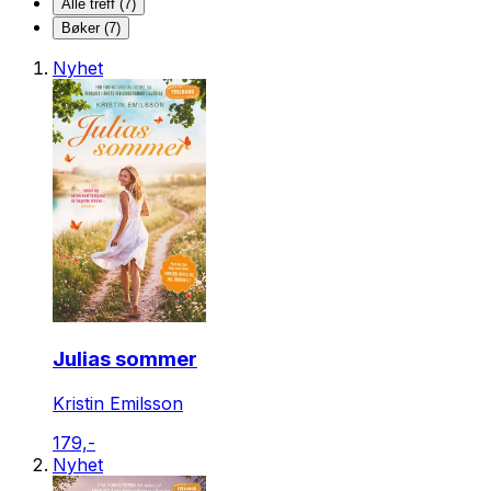
Alle treff (7)
Bøker (7)
Nyhet
Julias sommer
Kristin Emilsson
179,-
Nyhet