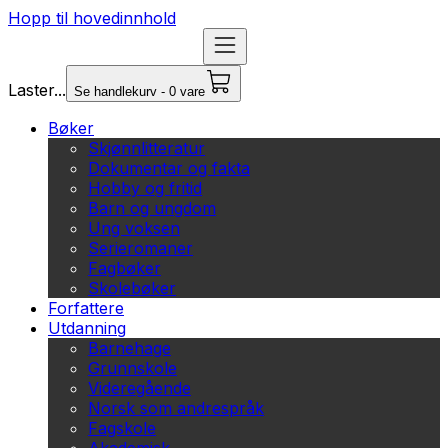
Hopp til hovedinnhold
Laster...
Se handlekurv - 0 vare
Bøker
Skjønnlitteratur
Dokumentar og fakta
Hobby og fritid
Barn og ungdom
Ung voksen
Serieromaner
Fagbøker
Skolebøker
Forfattere
Utdanning
Barnehage
Grunnskole
Videregående
Norsk som andrespråk
Fagskole