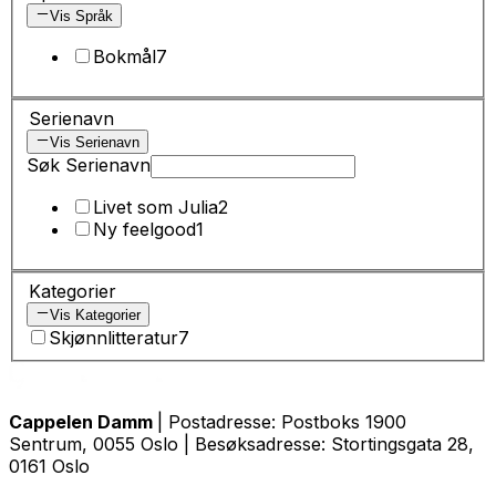
Vis Språk
Bokmål
7
Serienavn
Vis Serienavn
Søk Serienavn
Livet som Julia
2
Ny feelgood
1
Kategorier
Vis Kategorier
Skjønnlitteratur
7
Cappelen Damm
| Postadresse: Postboks 1900
Sentrum, 0055 Oslo | Besøksadresse: Stortingsgata 28,
0161 Oslo