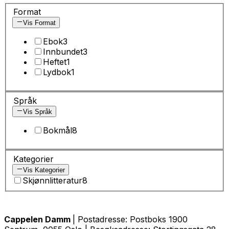
Format
Vis Format
Ebok
3
Innbundet
3
Heftet
1
Lydbok
1
Språk
Vis Språk
Bokmål
8
Kategorier
Vis Kategorier
Skjønnlitteratur
8
Cappelen Damm
| Postadresse: Postboks 1900