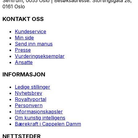
Sentrum, 0055 Oslo | Besøksadresse: Stortingsgata 28,
0161 Oslo
KONTAKT OSS
Kundeservice
Min side
Send inn manus
Presse
Vurderingseksemplar
Ansatte
INFORMASJON
Ledige stillinger
Nyhetsbrev
Royaltyportal
Personvern
Informasjonskapsler
Om kunstig intelligens
Bærekraft i Cappelen Damm
NETTSTEDER