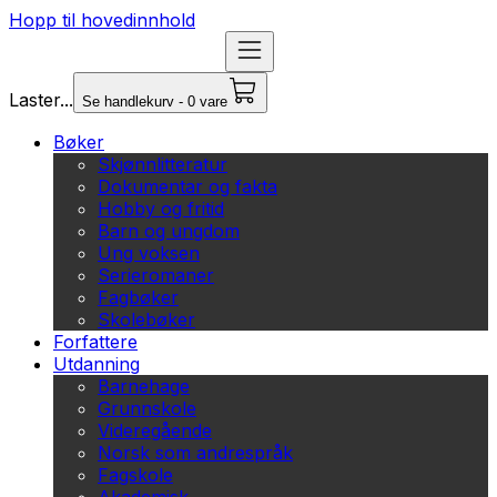
Hopp til hovedinnhold
Laster...
Se handlekurv - 0 vare
Bøker
Skjønnlitteratur
Dokumentar og fakta
Hobby og fritid
Barn og ungdom
Ung voksen
Serieromaner
Fagbøker
Skolebøker
Forfattere
Utdanning
Barnehage
Grunnskole
Videregående
Norsk som andrespråk
Fagskole