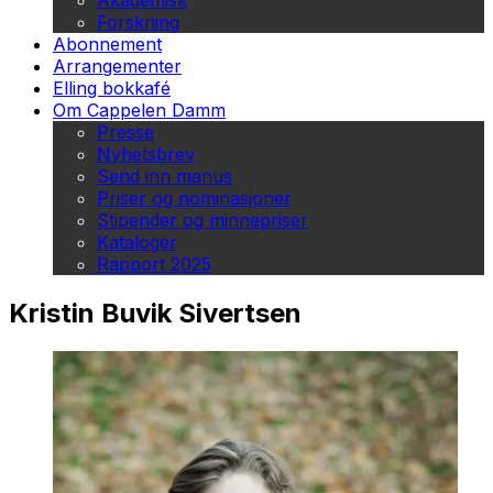
Akademisk
Forskning
Abonnement
Arrangementer
Elling bokkafé
Om Cappelen Damm
Presse
Nyhetsbrev
Send inn manus
Priser og nominasjoner
Stipender og minnepriser
Kataloger
Rapport 2025
Kristin Buvik Sivertsen