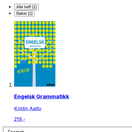
Alle treff (1)
Bøker (1)
Engelsk Grammatikk
Kristin Aalto
219,-
Format