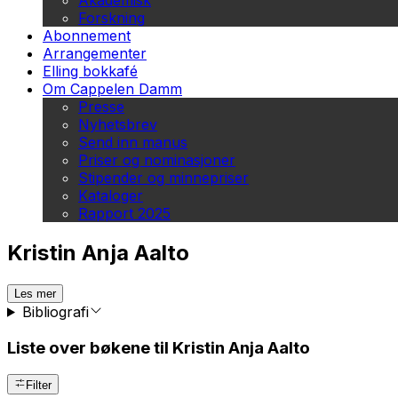
Akademisk
Forskning
Abonnement
Arrangementer
Elling bokkafé
Om Cappelen Damm
Presse
Nyhetsbrev
Send inn manus
Priser og nominasjoner
Stipender og minnepriser
Kataloger
Rapport 2025
Kristin Anja Aalto
Les mer
Bibliografi
Liste over bøkene til Kristin Anja Aalto
Filter