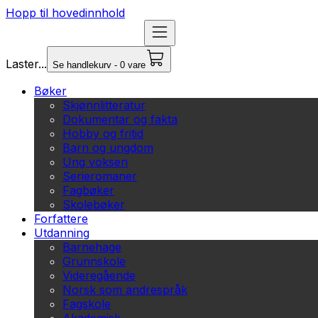
Hopp til hovedinnhold
Laster...
Se handlekurv - 0 vare
Bøker
Skjønnlitteratur
Dokumentar og fakta
Hobby og fritid
Barn og ungdom
Ung voksen
Serieromaner
Fagbøker
Skolebøker
Forfattere
Utdanning
Barnehage
Grunnskole
Videregående
Norsk som andrespråk
Fagskole