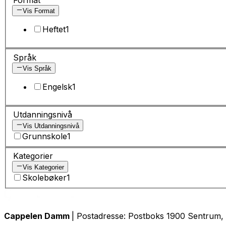
Vis Format
Heftet
1
Språk
Vis Språk
Engelsk
1
Utdanningsnivå
Vis Utdanningsnivå
Grunnskole
1
Kategorier
Vis Kategorier
Skolebøker
1
Cappelen Damm
| Postadresse: Postboks 1900 Sentrum, 