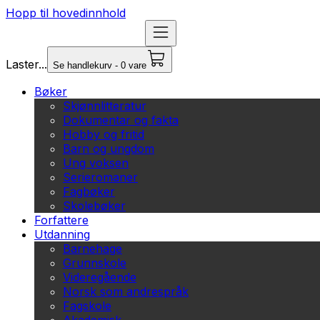
Hopp til hovedinnhold
Laster...
Se handlekurv - 0 vare
Bøker
Skjønnlitteratur
Dokumentar og fakta
Hobby og fritid
Barn og ungdom
Ung voksen
Serieromaner
Fagbøker
Skolebøker
Forfattere
Utdanning
Barnehage
Grunnskole
Videregående
Norsk som andrespråk
Fagskole