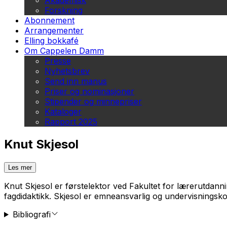
Akademisk
Forskning
Abonnement
Arrangementer
Elling bokkafé
Om Cappelen Damm
Presse
Nyhetsbrev
Send inn manus
Priser og nominasjoner
Stipender og minnepriser
Kataloger
Rapport 2025
Knut Skjesol
Les mer
Knut Skjesol er førstelektor ved Fakultet for lærerutdann
fagdidaktikk. Skjesol er emneansvarlig og undervisningsko
Bibliografi