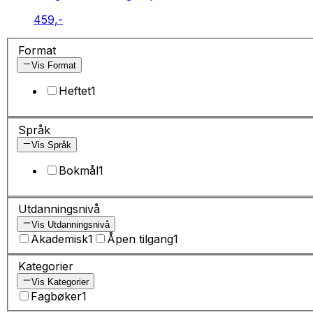
459,-
Format
Vis Format
Heftet
1
Språk
Vis Språk
Bokmål
1
Utdanningsnivå
Vis Utdanningsnivå
Akademisk
1
Åpen tilgang
1
Kategorier
Vis Kategorier
Fagbøker
1