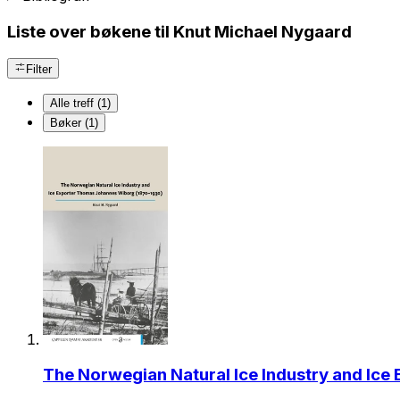
Liste over bøkene til Knut Michael Nygaard
Filter
Alle treff (1)
Bøker (1)
The Norwegian Natural Ice Industry and Ic