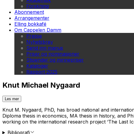
Akademisk
Forskning
Abonnement
Arrangementer
Elling bokkafé
Om Cappelen Damm
Presse
Nyhetsbrev
Send inn manus
Priser og nominasjoner
Stipender og minnepriser
Kataloger
Rapport 2025
Knut Michael Nygaard
Les mer
Knut M. Nygaard, PhD, has broad national and internation
Diploma thesis in economics, MA thesis in history, and Ph
working on the international research project ‘The Last Ic
Bibliografi