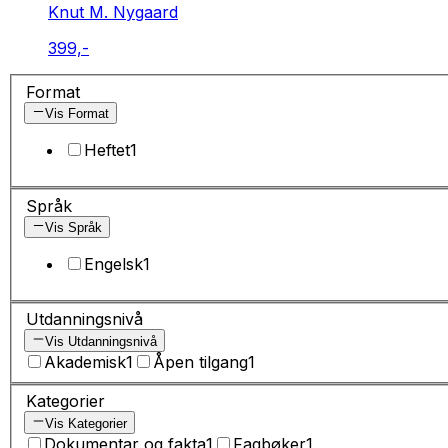
Knut M. Nygaard
399,-
Format
Vis Format
Heftet
1
Språk
Vis Språk
Engelsk
1
Utdanningsnivå
Vis Utdanningsnivå
Akademisk
1
Åpen tilgang
1
Kategorier
Vis Kategorier
Dokumentar og fakta
1
Fagbøker
1