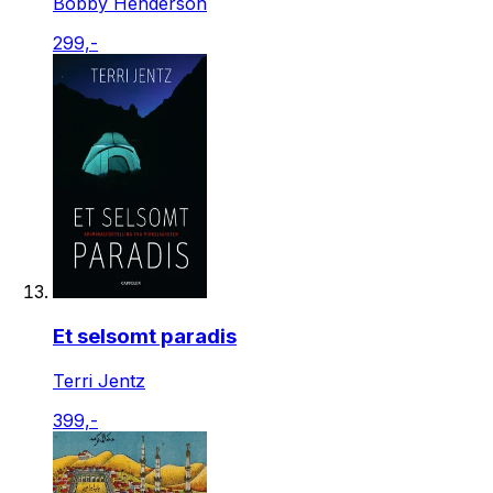
Bobby Henderson
299,-
Et selsomt paradis
Terri Jentz
399,-