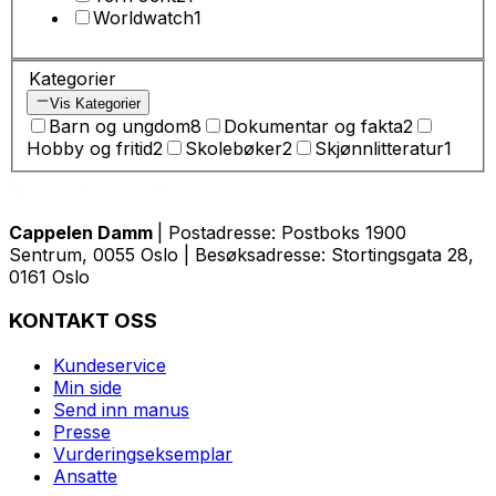
Worldwatch
1
Kategorier
Vis Kategorier
Barn og ungdom
8
Dokumentar og fakta
2
Hobby og fritid
2
Skolebøker
2
Skjønnlitteratur
1
Cappelen Damm
| Postadresse: Postboks 1900
Sentrum, 0055 Oslo | Besøksadresse: Stortingsgata 28,
0161 Oslo
KONTAKT OSS
Kundeservice
Min side
Send inn manus
Presse
Vurderingseksemplar
Ansatte