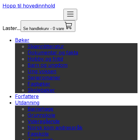
Hopp til hovedinnhold
Laster...
Se handlekurv - 0 vare
Bøker
Skjønnlitteratur
Dokumentar og fakta
Hobby og fritid
Barn og ungdom
Ung voksen
Serieromaner
Fagbøker
Skolebøker
Forfattere
Utdanning
Barnehage
Grunnskole
Videregående
Norsk som andrespråk
Fagskole