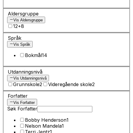
Aldersgruppe
Vis Aldersgruppe
12+
8
Språk
Vis Språk
Bokmål
14
Utdanningsnivå
Vis Utdanningsnivå
Grunnskole
2
Videregående skole
2
Forfatter
Vis Forfatter
Søk Forfatter
Bobby Henderson
1
Nelson Mandela
1
Terri Jentz
1