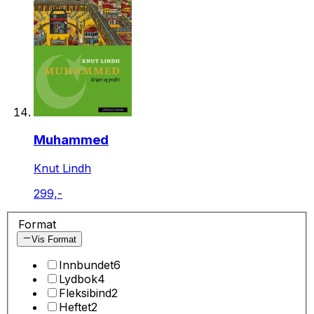
Muhammed
Knut Lindh
299,-
Format
Vis Format
Innbundet
6
Lydbok
4
Fleksibind
2
Heftet
2