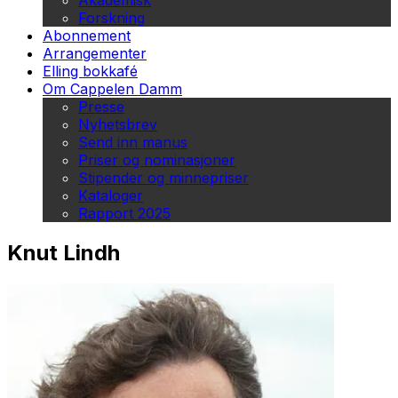
Akademisk
Forskning
Abonnement
Arrangementer
Elling bokkafé
Om Cappelen Damm
Presse
Nyhetsbrev
Send inn manus
Priser og nominasjoner
Stipender og minnepriser
Kataloger
Rapport 2025
Knut Lindh