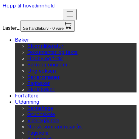
Hopp til hovedinnhold
Laster...
Se handlekurv - 0 vare
Bøker
Skjønnlitteratur
Dokumentar og fakta
Hobby og fritid
Barn og ungdom
Ung voksen
Serieromaner
Fagbøker
Skolebøker
Forfattere
Utdanning
Barnehage
Grunnskole
Videregående
Norsk som andrespråk
Fagskole