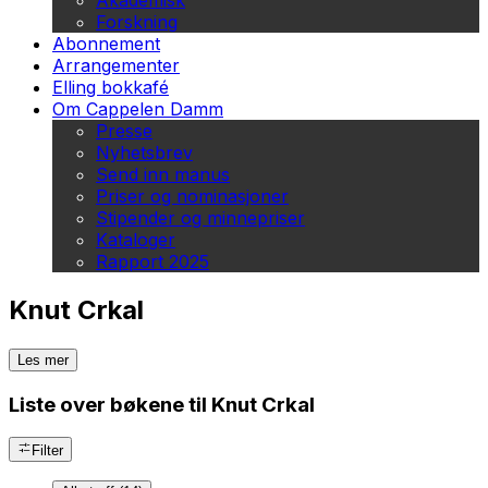
Akademisk
Forskning
Abonnement
Arrangementer
Elling bokkafé
Om Cappelen Damm
Presse
Nyhetsbrev
Send inn manus
Priser og nominasjoner
Stipender og minnepriser
Kataloger
Rapport 2025
Knut Crkal
Les mer
Liste over bøkene til Knut Crkal
Filter