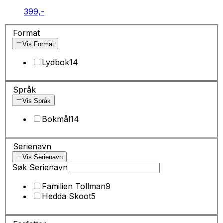
399,-
Format
Vis Format
Lydbok
14
Språk
Vis Språk
Bokmål
14
Serienavn
Vis Serienavn
Søk Serienavn
Familien Tollman
9
Hedda Skoot
5