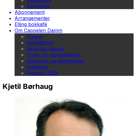
Akademisk
Forskning
Abonnement
Arrangementer
Elling bokkafé
Om Cappelen Damm
Presse
Nyhetsbrev
Send inn manus
Priser og nominasjoner
Stipender og minnepriser
Kataloger
Rapport 2025
Kjetil Børhaug