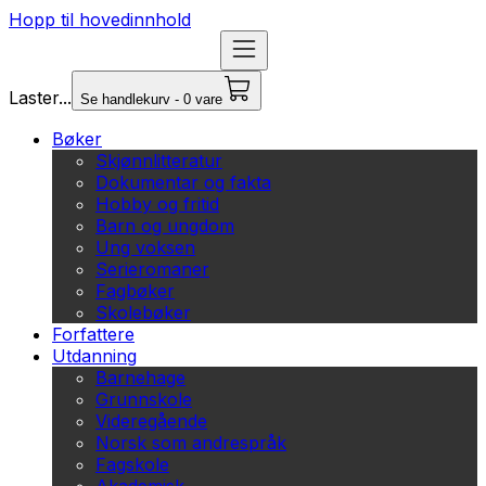
Hopp til hovedinnhold
Laster...
Se handlekurv - 0 vare
Bøker
Skjønnlitteratur
Dokumentar og fakta
Hobby og fritid
Barn og ungdom
Ung voksen
Serieromaner
Fagbøker
Skolebøker
Forfattere
Utdanning
Barnehage
Grunnskole
Videregående
Norsk som andrespråk
Fagskole