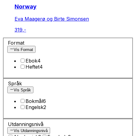
Norway
Eva Maagerø og Birte Simonsen
319,-
Format
Vis Format
Ebok
4
Heftet
4
Språk
Vis Språk
Bokmål
6
Engelsk
2
Utdanningsnivå
Vis Utdanningsnivå