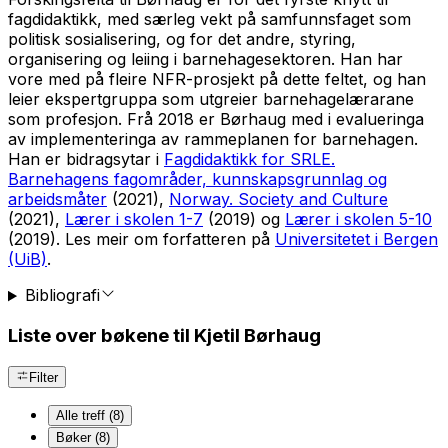
fagdidaktikk, med særleg vekt på samfunnsfaget som
politisk sosialisering, og for det andre, styring,
organisering og leiing i barnehagesektoren. Han har
vore med på fleire NFR-prosjekt på dette feltet, og han
leier ekspertgruppa som utgreier barnehagelærarane
som profesjon. Frå 2018 er Børhaug med i evalueringa
av implementeringa av rammeplanen for barnehagen.
Han er bidragsytar i
Fagdidaktikk for SRLE.
Barnehagens fagområder, kunnskapsgrunnlag og
arbeidsmåter
(2021),
Norway. Society and Culture
(2021),
Lærer i skolen 1-7
(2019) og
Lærer i skolen 5-10
(2019). Les meir om forfatteren på
Universitetet i Bergen
(UiB)
.
Bibliografi
Liste over bøkene til Kjetil Børhaug
Filter
Alle treff (8)
Bøker (8)