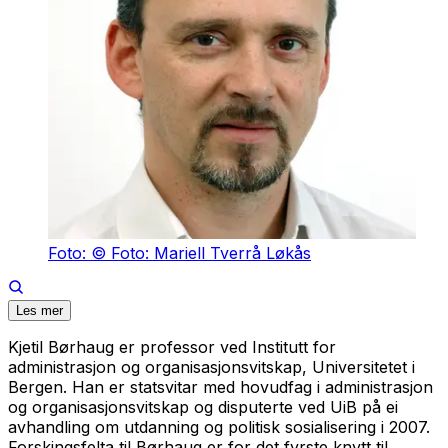
Foto: © Foto: Mariell Tverrå Løkås
Les mer
Kjetil Børhaug er professor ved Institutt for
administrasjon og organisasjonsvitskap, Universitetet i
Bergen. Han er statsvitar med hovudfag i administrasjon
og organisasjonsvitskap og disputerte ved UiB på ei
avhandling om utdanning og politisk sosialisering i 2007.
Forskingsfelta til Børhaug er for det fyrste knytt til