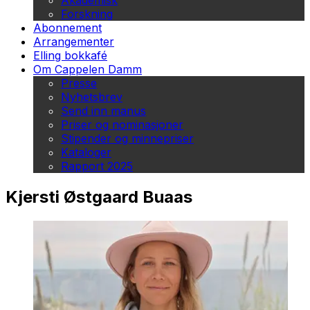
Akademisk
Forskning
Abonnement
Arrangementer
Elling bokkafé
Om Cappelen Damm
Presse
Nyhetsbrev
Send inn manus
Priser og nominasjoner
Stipender og minnepriser
Kataloger
Rapport 2025
Kjersti Østgaard Buaas