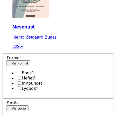
Nesepust
Kjersti Østgaard Buaas
229,-
Format
Vis Format
Ebok
1
Heftet
1
Innbundet
1
Lydbok
1
Språk
Vis Språk