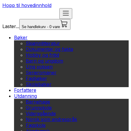
Hopp til hovedinnhold
Laster...
Se handlekurv - 0 vare
Bøker
Skjønnlitteratur
Dokumentar og fakta
Hobby og fritid
Barn og ungdom
Ung voksen
Serieromaner
Fagbøker
Skolebøker
Forfattere
Utdanning
Barnehage
Grunnskole
Videregående
Norsk som andrespråk
Fagskole