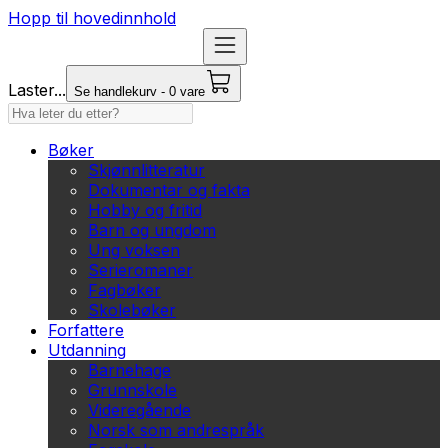
Hopp til hovedinnhold
Laster...
Se handlekurv - 0 vare
Bøker
Skjønnlitteratur
Dokumentar og fakta
Hobby og fritid
Barn og ungdom
Ung voksen
Serieromaner
Fagbøker
Skolebøker
Forfattere
Utdanning
Barnehage
Grunnskole
Videregående
Norsk som andrespråk