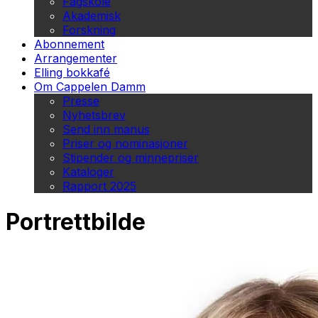
Fagskole
Akademisk
Forskning
Abonnement
Arrangementer
Elling bokkafé
Om Cappelen Damm
Presse
Nyhetsbrev
Send inn manus
Priser og nominasjoner
Stipender og minnepriser
Kataloger
Rapport 2025
Portrettbilde