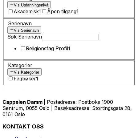
Vis Utdanningsnivå
Akademisk
1
Åpen tilgang
1
Serienavn
Vis Serienavn
Søk Serienavn
Religionsfag Profil
1
Kategorier
Vis Kategorier
Fagbøker
1
Cappelen Damm
| Postadresse: Postboks 1900
Sentrum, 0055 Oslo | Besøksadresse: Stortingsgata 28,
0161 Oslo
KONTAKT OSS