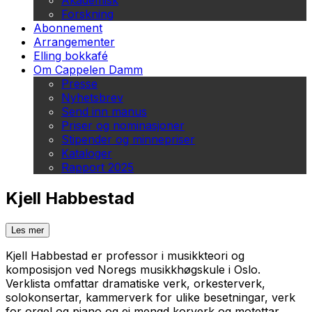
Akademisk
Forskning
Abonnement
Arrangementer
Elling bokkafé
Om Cappelen Damm
Presse
Nyhetsbrev
Send inn manus
Priser og nominasjoner
Stipender og minnepriser
Kataloger
Rapport 2025
Kjell Habbestad
Les mer
Kjell Habbestad er professor i musikkteori og
komposisjon ved Noregs musikkhøgskule i Oslo.
Verklista omfattar dramatiske verk, orkesterverk,
solokonsertar, kammerverk for ulike besetningar, verk
for orgel og piano og ei mengd korverk og motettar.