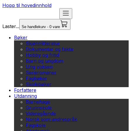
Hopp til hovedinnhold
Laster...
Se handlekurv - 0 vare
Bøker
Skjønnlitteratur
Dokumentar og fakta
Hobby og fritid
Barn og ungdom
Ung voksen
Serieromaner
Fagbøker
Skolebøker
Forfattere
Utdanning
Barnehage
Grunnskole
Videregående
Norsk som andrespråk
Fagskole