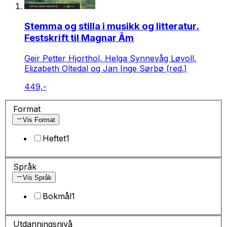
Stemma og stilla i musikk og litteratur.
Festskrift til Magnar Åm
Geir Petter Hjorthol, Helga Synnevåg Løvoll,
Elizabeth Oltedal og Jan Inge Sørbø (red.)
449,-
Format
Vis Format
Heftet
1
Språk
Vis Språk
Bokmål
1
Utdanningsnivå