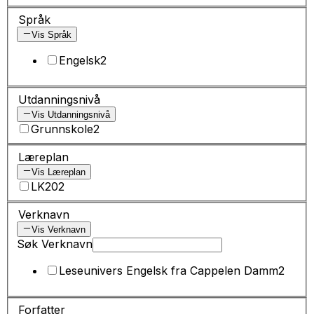
Språk
Vis Språk
Engelsk
2
Utdanningsnivå
Vis Utdanningsnivå
Grunnskole
2
Læreplan
Vis Læreplan
LK20
2
Verknavn
Vis Verknavn
Søk Verknavn
Leseunivers Engelsk fra Cappelen Damm
2
Forfatter