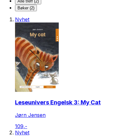
Alle treff (2)
Bøker (2)
Nyhet
Leseunivers Engelsk 3: My Cat
Jørn Jensen
109,-
Nyhet