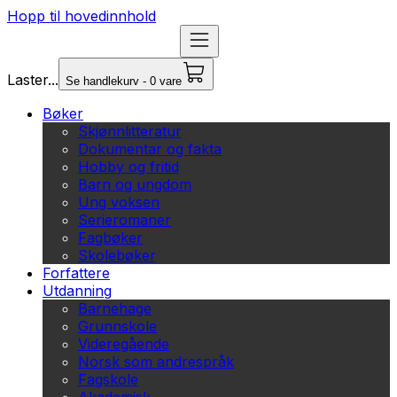
Hopp til hovedinnhold
Laster...
Se handlekurv - 0 vare
Bøker
Skjønnlitteratur
Dokumentar og fakta
Hobby og fritid
Barn og ungdom
Ung voksen
Serieromaner
Fagbøker
Skolebøker
Forfattere
Utdanning
Barnehage
Grunnskole
Videregående
Norsk som andrespråk
Fagskole