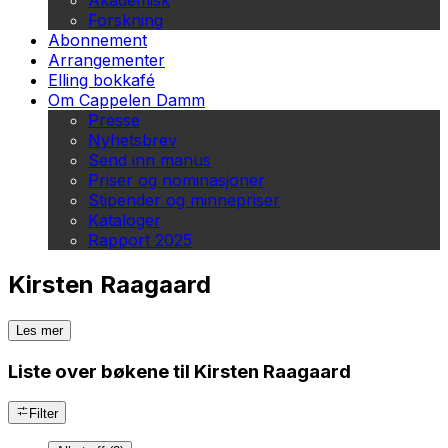
Akademisk
Forskning
Abonnement
Arrangementer
Elling bokkafé
Om Cappelen Damm
Presse
Nyhetsbrev
Send inn manus
Priser og nominasjoner
Stipender og minnepriser
Kataloger
Rapport 2025
Kirsten Raagaard
Les mer
Liste over bøkene til Kirsten Raagaard
Filter