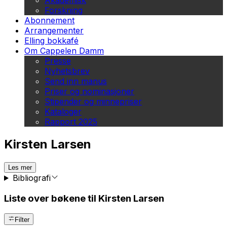
Akademisk
Forskning
Abonnement
Arrangementer
Elling bokkafé
Om Cappelen Damm
Presse
Nyhetsbrev
Send inn manus
Priser og nominasjoner
Stipender og minnepriser
Kataloger
Rapport 2025
Kirsten Larsen
Les mer
Bibliografi
Liste over bøkene til Kirsten Larsen
Filter