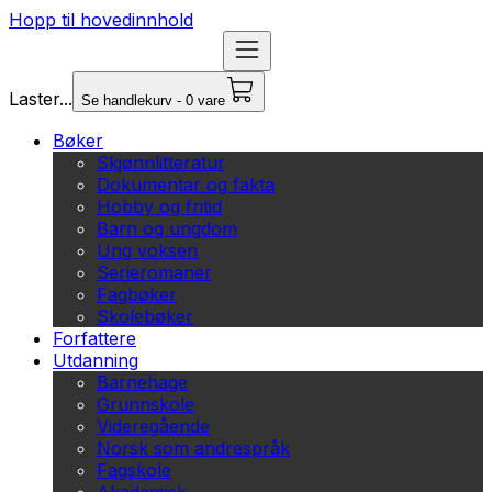
Hopp til hovedinnhold
Laster...
Se handlekurv - 0 vare
Bøker
Skjønnlitteratur
Dokumentar og fakta
Hobby og fritid
Barn og ungdom
Ung voksen
Serieromaner
Fagbøker
Skolebøker
Forfattere
Utdanning
Barnehage
Grunnskole
Videregående
Norsk som andrespråk
Fagskole