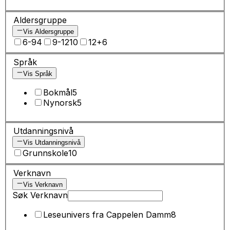
Aldersgruppe
Vis Aldersgruppe
6-9
4
9-12
10
12+
6
Språk
Vis Språk
Bokmål
5
Nynorsk
5
Utdanningsnivå
Vis Utdanningsnivå
Grunnskole
10
Verknavn
Vis Verknavn
Søk Verknavn
Leseunivers fra Cappelen Damm
8