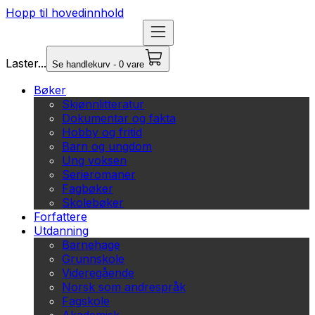
Hopp til hovedinnhold
Laster...
Se handlekurv - 0 vare
Bøker
Skjønnlitteratur
Dokumentar og fakta
Hobby og fritid
Barn og ungdom
Ung voksen
Serieromaner
Fagbøker
Skolebøker
Forfattere
Utdanning
Barnehage
Grunnskole
Videregående
Norsk som andrespråk
Fagskole