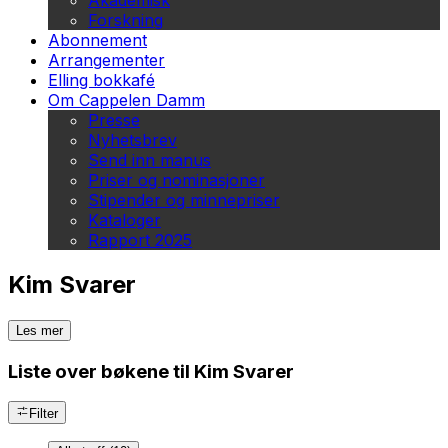
Akademisk
Forskning
Abonnement
Arrangementer
Elling bokkafé
Om Cappelen Damm
Presse
Nyhetsbrev
Send inn manus
Priser og nominasjoner
Stipender og minnepriser
Kataloger
Rapport 2025
Kim Svarer
Les mer
Liste over bøkene til Kim Svarer
Filter