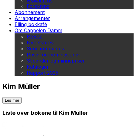
Akademisk
Forskning
Abonnement
Arrangementer
Elling bokkafé
Om Cappelen Damm
Presse
Nyhetsbrev
Send inn manus
Priser og nominasjoner
Stipender og minnepriser
Kataloger
Rapport 2025
Kim Müller
Les mer
Liste over bøkene til Kim Müller