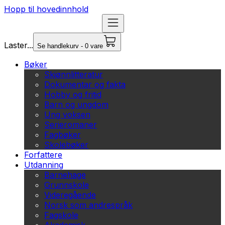
Hopp til hovedinnhold
Laster...
Se handlekurv - 0 vare
Bøker
Skjønnlitteratur
Dokumentar og fakta
Hobby og fritid
Barn og ungdom
Ung voksen
Serieromaner
Fagbøker
Skolebøker
Forfattere
Utdanning
Barnehage
Grunnskole
Videregående
Norsk som andrespråk
Fagskole