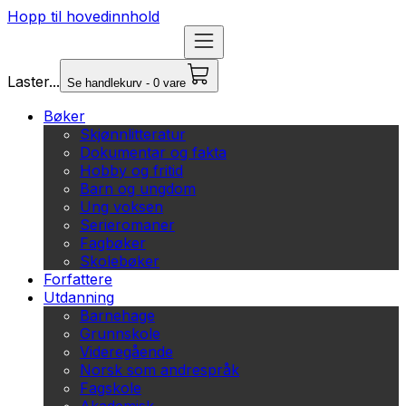
Hopp til hovedinnhold
Laster...
Se handlekurv - 0 vare
Bøker
Skjønnlitteratur
Dokumentar og fakta
Hobby og fritid
Barn og ungdom
Ung voksen
Serieromaner
Fagbøker
Skolebøker
Forfattere
Utdanning
Barnehage
Grunnskole
Videregående
Norsk som andrespråk
Fagskole