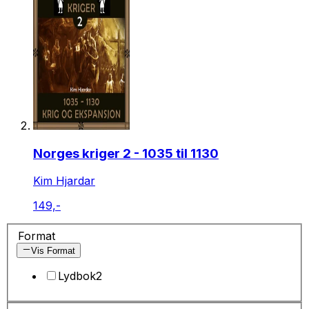
Norges kriger 2 - 1035 til 1130
Kim Hjardar
149,-
Format
Vis Format
Lydbok
2