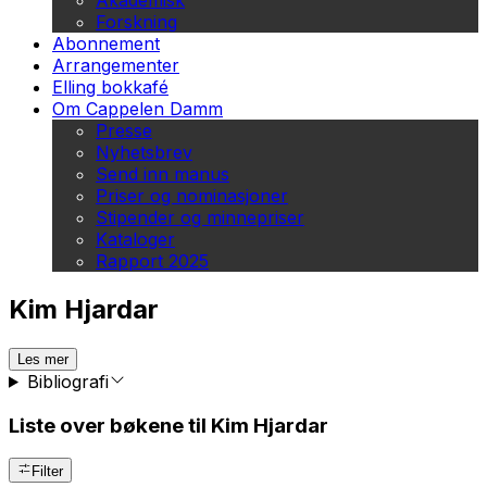
Akademisk
Forskning
Abonnement
Arrangementer
Elling bokkafé
Om Cappelen Damm
Presse
Nyhetsbrev
Send inn manus
Priser og nominasjoner
Stipender og minnepriser
Kataloger
Rapport 2025
Kim Hjardar
Les mer
Bibliografi
Liste over bøkene til Kim Hjardar
Filter