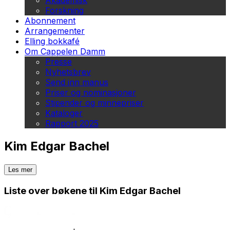
Akademisk
Forskning
Abonnement
Arrangementer
Elling bokkafé
Om Cappelen Damm
Presse
Nyhetsbrev
Send inn manus
Priser og nominasjoner
Stipender og minnepriser
Kataloger
Rapport 2025
Kim Edgar Bachel
Les mer
Liste over bøkene til Kim Edgar Bachel