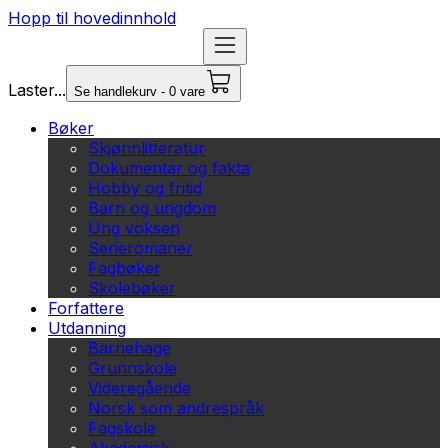
Hopp til hovedinnhold
Laster...
Se handlekurv - 0 vare
Bøker
Skjønnlitteratur
Dokumentar og fakta
Hobby og fritid
Barn og ungdom
Ung voksen
Serieromaner
Fagbøker
Skolebøker
Forfattere
Utdanning
Barnehage
Grunnskole
Videregående
Norsk som andrespråk
Fagskole