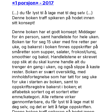
«
1 porsjon
» - 2017
(…) du får lyst til å lage mat til deg selv (…)
Denne boken traff spikeren på hodet innen
sitt konsept!
Denne boken har et godt konsept: Middager
for én person, samt handleliste for hele uken.
Boken tar for seg 15 uker med fire retter per
uke, og bakerst i boken finnes oppskrifter på
småretter som supper, salater, frokost/lunsj,
smoothier og bakst. Handlelistene er skrevet
opp slik at du skal kunne handle alt du
trenger én gang i uken, og også slippe å kaste
rester. Boken er svært oversiktlig, med
innholdsfortegnelse som har tatt for seg uke
for uke i starten av boken, samt to
oppskriftsregistre bakerst i boken; et
alfabetisk sortert og et sortert etter
emne/kategori. Alle rettene virker
gjennomførbare, du får lyst til å lage mat til
deg selv, og det er lett å følge oppskriften.
Denne boken traff spikeren på hodet innen