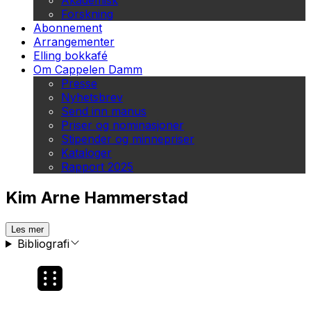
Akademisk
Forskning
Abonnement
Arrangementer
Elling bokkafé
Om Cappelen Damm
Presse
Nyhetsbrev
Send inn manus
Priser og nominasjoner
Stipender og minnepriser
Kataloger
Rapport 2025
Kim Arne Hammerstad
Les mer
Bibliografi