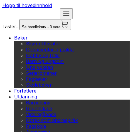
Hopp til hovedinnhold
Laster...
Se handlekurv - 0 vare
Bøker
Skjønnlitteratur
Dokumentar og fakta
Hobby og fritid
Barn og ungdom
Ung voksen
Serieromaner
Fagbøker
Skolebøker
Forfattere
Utdanning
Barnehage
Grunnskole
Videregående
Norsk som andrespråk
Fagskole