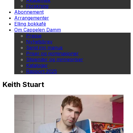
Akademisk
Forskning
Abonnement
Arrangementer
Elling bokkafé
Om Cappelen Damm
Presse
Nyhetsbrev
Send inn manus
Priser og nominasjoner
Stipender og minnepriser
Kataloger
Rapport 2025
Keith Stuart