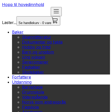
Hopp til hovedinnhold
Laster...
Se handlekurv - 0 vare
Bøker
Skjønnlitteratur
Dokumentar og fakta
Hobby og fritid
Barn og ungdom
Ung voksen
Serieromaner
Fagbøker
Skolebøker
Forfattere
Utdanning
Barnehage
Grunnskole
Videregående
Norsk som andrespråk
Fagskole