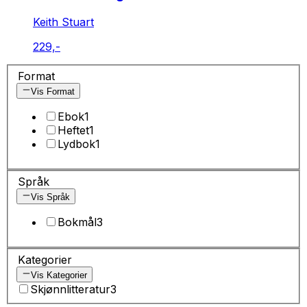
Keith Stuart
229,-
Format
Vis Format
Ebok
1
Heftet
1
Lydbok
1
Språk
Vis Språk
Bokmål
3
Kategorier
Vis Kategorier
Skjønnlitteratur
3