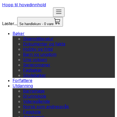
Hopp til hovedinnhold
Laster...
Se handlekurv - 0 vare
Bøker
Skjønnlitteratur
Dokumentar og fakta
Hobby og fritid
Barn og ungdom
Ung voksen
Serieromaner
Fagbøker
Skolebøker
Forfattere
Utdanning
Barnehage
Grunnskole
Videregående
Norsk som andrespråk
Fagskole