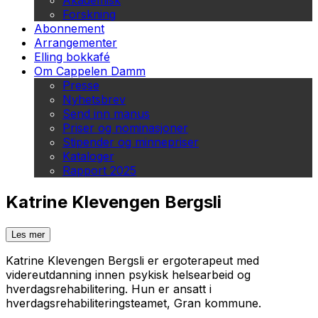
Akademisk
Forskning
Abonnement
Arrangementer
Elling bokkafé
Om Cappelen Damm
Presse
Nyhetsbrev
Send inn manus
Priser og nominasjoner
Stipender og minnepriser
Kataloger
Rapport 2025
Katrine Klevengen Bergsli
Les mer
Katrine Klevengen Bergsli er ergoterapeut med
videreutdanning innen psykisk helsearbeid og
hverdagsrehabilitering. Hun er ansatt i
hverdagsrehabiliteringsteamet, Gran kommune.