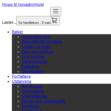
Hopp til hovedinnhold
Laster...
Se handlekurv - 0 vare
Bøker
Skjønnlitteratur
Dokumentar og fakta
Hobby og fritid
Barn og ungdom
Ung voksen
Serieromaner
Fagbøker
Skolebøker
Forfattere
Utdanning
Barnehage
Grunnskole
Videregående
Norsk som andrespråk
Fagskole