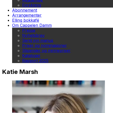
Akademisk
Forskning
Abonnement
Arrangementer
Elling bokkafé
Om Cappelen Damm
Presse
Nyhetsbrev
Send inn manus
Priser og nominasjoner
Stipender og minnepriser
Kataloger
Rapport 2025
Katie Marsh