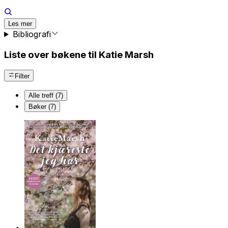
Les mer
Bibliografi
Liste over bøkene til Katie Marsh
Filter
Alle treff (7)
Bøker (7)