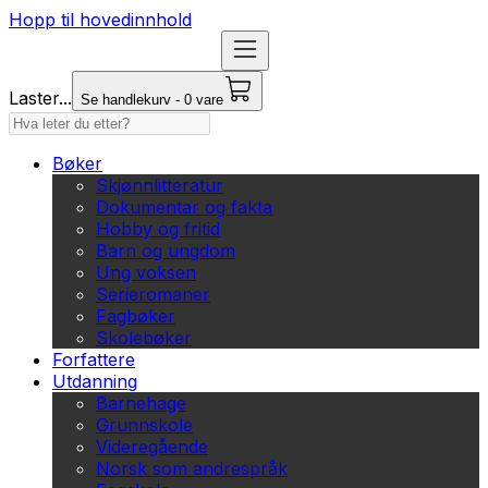
Hopp til hovedinnhold
Laster...
Se handlekurv - 0 vare
Bøker
Skjønnlitteratur
Dokumentar og fakta
Hobby og fritid
Barn og ungdom
Ung voksen
Serieromaner
Fagbøker
Skolebøker
Forfattere
Utdanning
Barnehage
Grunnskole
Videregående
Norsk som andrespråk