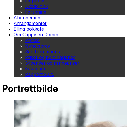
Fagskole
Akademisk
Forskning
Abonnement
Arrangementer
Elling bokkafé
Om Cappelen Damm
Presse
Nyhetsbrev
Send inn manus
Priser og nominasjoner
Stipender og minnepriser
Kataloger
Rapport 2025
Portrettbilde