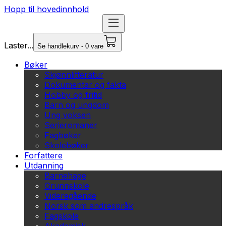
Hopp til hovedinnhold
Laster...
Se handlekurv - 0 vare
Bøker
Skjønnlitteratur
Dokumentar og fakta
Hobby og fritid
Barn og ungdom
Ung voksen
Serieromaner
Fagbøker
Skolebøker
Forfattere
Utdanning
Barnehage
Grunnskole
Videregående
Norsk som andrespråk
Fagskole