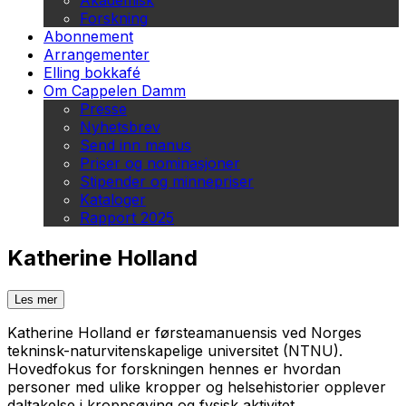
Akademisk
Forskning
Abonnement
Arrangementer
Elling bokkafé
Om Cappelen Damm
Presse
Nyhetsbrev
Send inn manus
Priser og nominasjoner
Stipender og minnepriser
Kataloger
Rapport 2025
Katherine Holland
Les mer
Katherine Holland er førsteamanuensis ved Norges
tekninsk-naturvitenskapelige universitet (NTNU).
Hovedfokus for forskningen hennes er hvordan
personer med ulike kropper og helsehistorier opplever
daltakelse i kroppsøving og fysisk aktivitet.