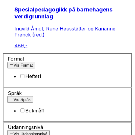
Spesialpedagogikk på barnehagens
verdigrunnlag
Ingvild Åmot, Rune Hausstätter og Karianne
Franck (red.)
489,-
Format
Vis Format
Heftet
1
Språk
Vis Språk
Bokmål
1
Utdanningsnivå
Vis Utdanningsnivå