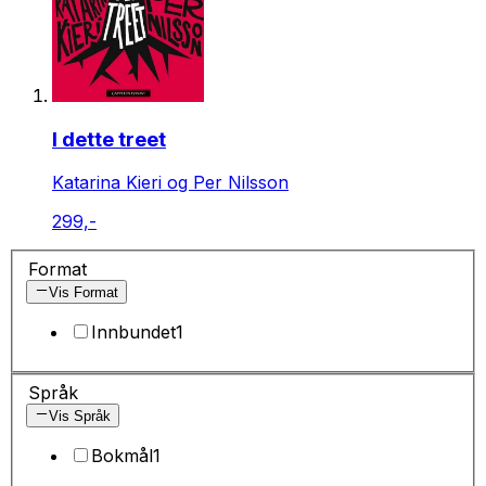
I dette treet
Katarina Kieri og Per Nilsson
299,-
Format
Vis Format
Innbundet
1
Språk
Vis Språk
Bokmål
1