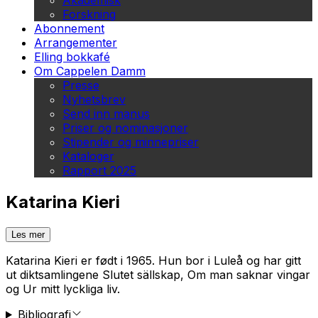
Akademisk
Forskning
Abonnement
Arrangementer
Elling bokkafé
Om Cappelen Damm
Presse
Nyhetsbrev
Send inn manus
Priser og nominasjoner
Stipender og minnepriser
Kataloger
Rapport 2025
Katarina Kieri
Les mer
Katarina Kieri er født i 1965. Hun bor i Luleå og har gitt
ut diktsamlingene Slutet sällskap, Om man saknar vingar
og Ur mitt lyckliga liv.
Bibliografi