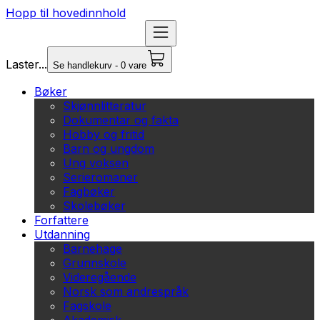
Hopp til hovedinnhold
Laster...
Se handlekurv - 0 vare
Bøker
Skjønnlitteratur
Dokumentar og fakta
Hobby og fritid
Barn og ungdom
Ung voksen
Serieromaner
Fagbøker
Skolebøker
Forfattere
Utdanning
Barnehage
Grunnskole
Videregående
Norsk som andrespråk
Fagskole