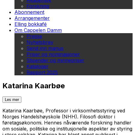
Akademisk
Forskning
Abonnement
Arrangementer
Elling bokkafé
Om Cappelen Damm
Presse
Nyhetsbrev
Send inn manus
Priser og nominasjoner
Stipender og minnepriser
Kataloger
Rapport 2025
Katarina Kaarbøe
Les mer
Katarina Kaarbøe, Professor i virksomhetsstyring ved
Norges Handelshøyskole (NHH). Filosofi doktor i
føretagsøkonomi. Hennes nåværende forskning handler
om sosiale, politiske og institusjonelle aspekter av styring
i store selskap. Katarina har blant annet publisert i