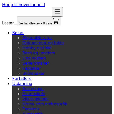
Hopp til hovedinnhold
Laster...
Se handlekurv - 0 vare
Bøker
Skjønnlitteratur
Dokumentar og fakta
Hobby og fritid
Barn og ungdom
Ung voksen
Serieromaner
Fagbøker
Skolebøker
Forfattere
Utdanning
Barnehage
Grunnskole
Videregående
Norsk som andrespråk
Fagskole