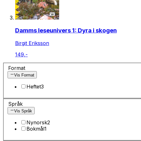
Damms leseunivers 1: Dyra i skogen
Birgit Eriksson
149,-
Format
Vis Format
Heftet
3
Språk
Vis Språk
Nynorsk
2
Bokmål
1