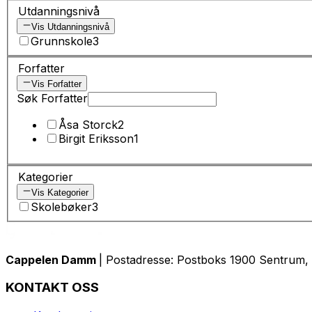
Utdanningsnivå
Vis Utdanningsnivå
Grunnskole
3
Forfatter
Vis Forfatter
Søk Forfatter
Åsa Storck
2
Birgit Eriksson
1
Kategorier
Vis Kategorier
Skolebøker
3
Cappelen Damm
| Postadresse: Postboks 1900 Sentrum, 
KONTAKT OSS