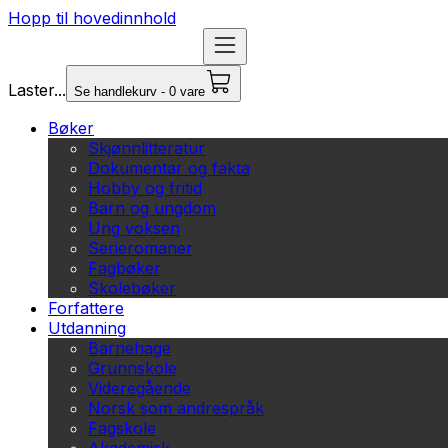
Hopp til hovedinnhold
Laster...
Se handlekurv - 0 vare
Bøker
Skjønnlitteratur
Dokumentar og fakta
Hobby og fritid
Barn og ungdom
Ung voksen
Serieromaner
Fagbøker
Skolebøker
Forfattere
Utdanning
Barnehage
Grunnskole
Videregående
Norsk som andrespråk
Fagskole