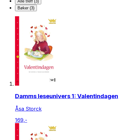
Alle treff (3)
Bøker (3)
Damms leseunivers 1: Valentindagen
Åsa Storck
169,-