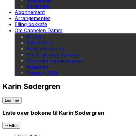
Akademisk
Forskning
Abonnement
Arrangementer
Elling bokkafé
Om Cappelen Damm
Presse
Nyhetsbrev
Send inn manus
Priser og nominasjoner
Stipender og minnepriser
Kataloger
Rapport 2025
Karin Sødergren
Les mer
Liste over bøkene til Karin Sødergren
Filter