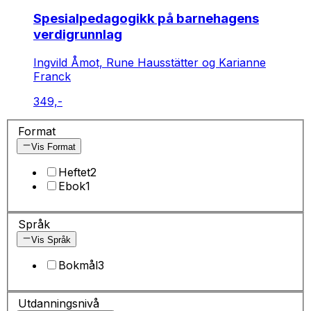
Spesialpedagogikk på barnehagens
verdigrunnlag
Ingvild Åmot, Rune Hausstätter og Karianne
Franck
349,-
Format
Vis Format
Heftet
2
Ebok
1
Språk
Vis Språk
Bokmål
3
Utdanningsnivå