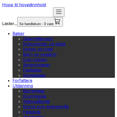
Hopp til hovedinnhold
Laster...
Se handlekurv - 0 vare
Bøker
Skjønnlitteratur
Dokumentar og fakta
Hobby og fritid
Barn og ungdom
Ung voksen
Serieromaner
Fagbøker
Skolebøker
Forfattere
Utdanning
Barnehage
Grunnskole
Videregående
Norsk som andrespråk
Fagskole