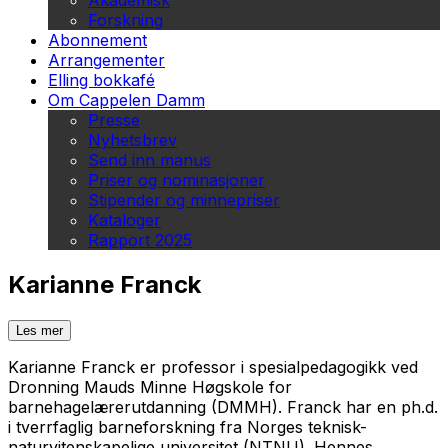
Akademisk
Forskning
Abonnement
Arrangementer
Elling bokkafé
Om Cappelen Damm
Presse
Nyhetsbrev
Send inn manus
Priser og nominasjoner
Stipender og minnepriser
Kataloger
Rapport 2025
Karianne Franck
Les mer
Karianne Franck er professor i spesialpedagogikk ved
Dronning Mauds Minne Høgskole for
barnehagelærerutdanning (DMMH). Franck har en ph.d.
i tverrfaglig barneforskning fra Norges teknisk-
naturvitenskapelige universitet (NTNU). Hennes