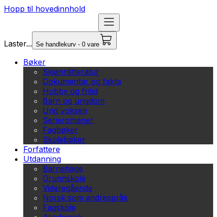
Hopp til hovedinnhold
Laster...
Se handlekurv - 0 vare
Bøker
Skjønnlitteratur
Dokumentar og fakta
Hobby og fritid
Barn og ungdom
Ung voksen
Serieromaner
Fagbøker
Skolebøker
Forfattere
Utdanning
Barnehage
Grunnskole
Videregående
Norsk som andrespråk
Fagskole