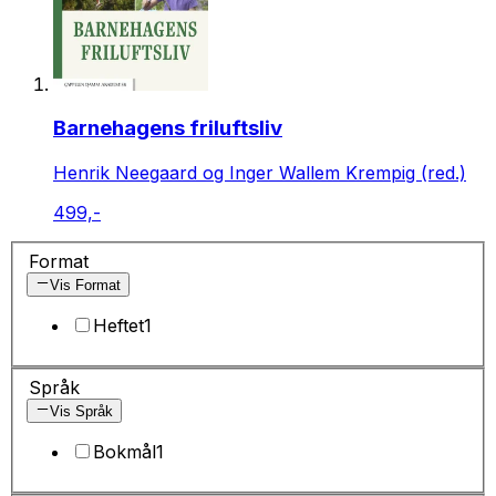
Barnehagens friluftsliv
Henrik Neegaard og Inger Wallem Krempig (red.)
499,-
Format
Vis Format
Heftet
1
Språk
Vis Språk
Bokmål
1