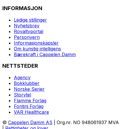
INFORMASJON
Ledige stillinger
Nyhetsbrev
Royaltyportal
Personvern
Informasjonskapsler
Om kunstig intelligens
Bærekraft i Cappelen Damm
NETTSTEDER
Agency
Bokklubber
Norske Serier
Storytel
Flamme Forlag
Fontini Forlag
VAR Healthcare
©
Cappelen Damm AS
| Org.nr. NO 948061937 MVA
|
Rettigheter og lover