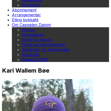
Akademisk
Forskning
Abonnement
Arrangementer
Elling bokkafé
Om Cappelen Damm
Presse
Nyhetsbrev
Send inn manus
Priser og nominasjoner
Stipender og minnepriser
Kataloger
Rapport 2025
Kari Wallem Bøe