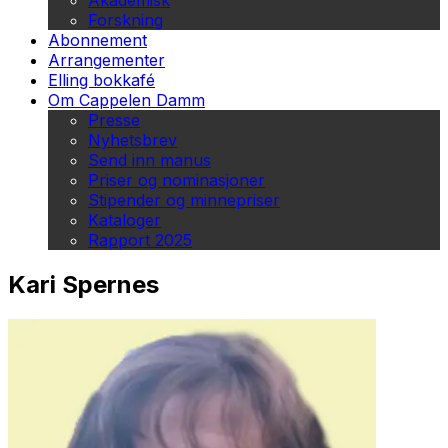
Akademisk
Forskning
Abonnement
Arrangementer
Elling bokkafé
Om Cappelen Damm
Presse
Nyhetsbrev
Send inn manus
Priser og nominasjoner
Stipender og minnepriser
Kataloger
Rapport 2025
Kari Spernes