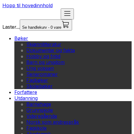
Hopp til hovedinnhold
Laster...
Se handlekurv - 0 vare
Bøker
Skjønnlitteratur
Dokumentar og fakta
Hobby og fritid
Barn og ungdom
Ung voksen
Serieromaner
Fagbøker
Skolebøker
Forfattere
Utdanning
Barnehage
Grunnskole
Videregående
Norsk som andrespråk
Fagskole