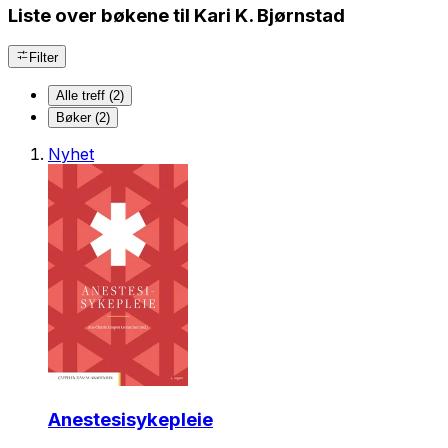
Liste over bøkene til Kari K. Bjørnstad
Filter
Alle treff (2)
Bøker (2)
Nyhet
Anestesisykepleie