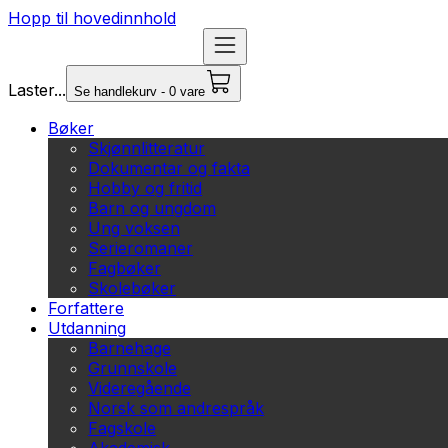
Hopp til hovedinnhold
Laster...
Se handlekurv - 0 vare
Bøker
Skjønnlitteratur
Dokumentar og fakta
Hobby og fritid
Barn og ungdom
Ung voksen
Serieromaner
Fagbøker
Skolebøker
Forfattere
Utdanning
Barnehage
Grunnskole
Videregående
Norsk som andrespråk
Fagskole