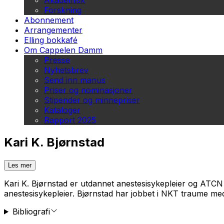
Akademisk
Forskning
Abonnement
Arrangementer
Elling bokkafé
Om Cappelen Damm
Presse
Nyhetsbrev
Send inn manus
Priser og nominasjoner
Stipender og minnepriser
Kataloger
Rapport 2025
Kari K. Bjørnstad
Les mer
Kari K. Bjørnstad er utdannet anestesisykepleier og ATCN 
anestesisykepleier. Bjørnstad har jobbet i NKT traume med
Bibliografi