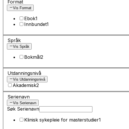
Format
Vis Format
Ebok
1
Innbundet
1
Språk
Vis Språk
Bokmål
2
Utdanningsnivå
Vis Utdanningsnivå
Akademisk
2
Serienavn
Vis Serienavn
Søk Serienavn
Klinisk sykepleie for masterstudier
1