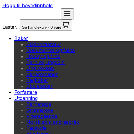
Hopp til hovedinnhold
Laster...
Se handlekurv - 0 vare
Bøker
Skjønnlitteratur
Dokumentar og fakta
Hobby og fritid
Barn og ungdom
Ung voksen
Serieromaner
Fagbøker
Skolebøker
Forfattere
Utdanning
Barnehage
Grunnskole
Videregående
Norsk som andrespråk
Fagskole