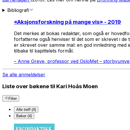
Bibliografi
«
Aksjonsforskning på mange vis
» - 2019
Det merkes at bokas redaktør, som også er hovedforfa
forfatterne også henviser til det som er skrevet i de ti
er skrevet over samme mal: en god innledning med et 
tilbake til kapittelets formål.
–
Anne Greve, professor ved OsloMet – storbyuniver
Se alle anmeldelser
Liste over bøkene til Kari Hoås Moen
Filter
Alle treff (4)
Bøker (4)