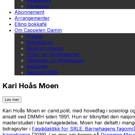
Akademisk
Forskning
Abonnement
Arrangementer
Elling bokkafé
Om Cappelen Damm
Presse
Nyhetsbrev
Send inn manus
Priser og nominasjoner
Stipender og minnepriser
Kataloger
Rapport 2025
Kari Hoås Moen
Les mer
Kari Hoås Moen er cand.polit. med hovedfag i sosiolog
ansatt ved DMMH siden 1991. Hun er tilknyttet den nasj
masterstudiet i barnehageledelse. Moen har deltatt i man
bidragsyter i
Fagdidaktikk for SRLE. Barnehagens fagomr
barnehagen
(2019). Les mer om henne på
Dronning Maud