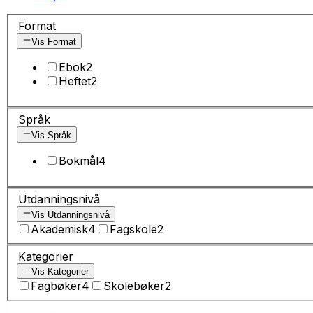
Format
Vis Format
Ebok
2
Heftet
2
Språk
Vis Språk
Bokmål
4
Utdanningsnivå
Vis Utdanningsnivå
Akademisk
4
Fagskole
2
Kategorier
Vis Kategorier
Fagbøker
4
Skolebøker
2