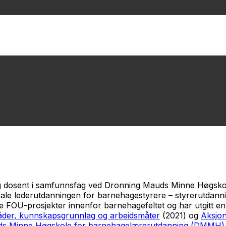
i og dosent i samfunnsfag ved Dronning Mauds Minne Høgs
onale lederutdanningen for barnehagestyrere – styrerutda
ge FOU-prosjekter innenfor barnehagefeltet og har utgitt e
åder, kunnskapsgrunnlag og arbeidsmåter
(2021) og
Aksjon
s Minne Høgskole for barnehagelærerutdanning (DMMH)