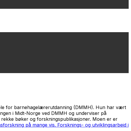
kole for barnehagelærerutdanning (DMMH). Hun har vært
nningen i Midt-Norge ved DMMH og underviser på
n rekke bøker og forskningspublikasjoner. Moen er er
sforskning på mange vis. Forsknings- og utviklingsarbeid i
.