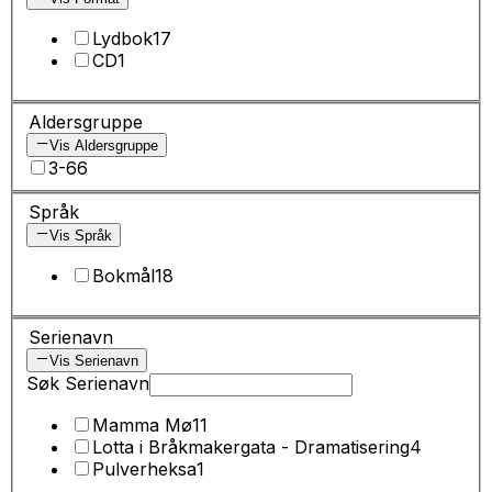
Lydbok
17
CD
1
Aldersgruppe
Vis Aldersgruppe
3-6
6
Språk
Vis Språk
Bokmål
18
Serienavn
Vis Serienavn
Søk Serienavn
Mamma Mø
11
Lotta i Bråkmakergata - Dramatisering
4
Pulverheksa
1