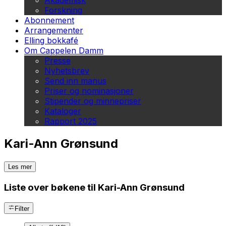
Akademisk
Forskning
Abonnement
Arrangementer
Elling bokkafé
Om Cappelen Damm
Presse
Nyhetsbrev
Send inn manus
Priser og nominasjoner
Stipender og minnepriser
Kataloger
Rapport 2025
Kari-Ann Grønsund
Les mer
Liste over bøkene til Kari-Ann Grønsund
Filter