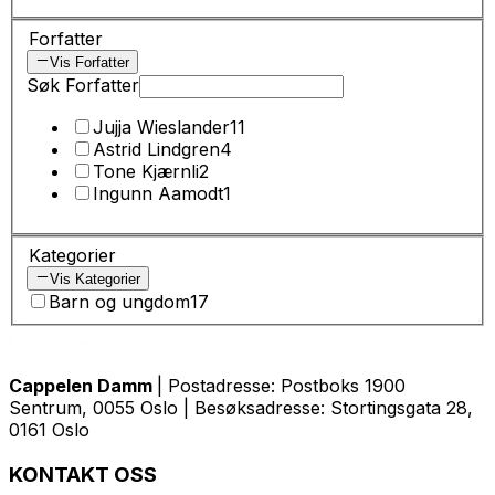
Forfatter
Vis Forfatter
Søk Forfatter
Jujja Wieslander
11
Astrid Lindgren
4
Tone Kjærnli
2
Ingunn Aamodt
1
Kategorier
Vis Kategorier
Barn og ungdom
17
Cappelen Damm
| Postadresse: Postboks 1900
Sentrum, 0055 Oslo | Besøksadresse: Stortingsgata 28,
0161 Oslo
KONTAKT OSS