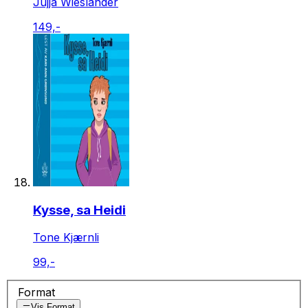
Jujja Wieslander
149,-
Kysse, sa Heidi
Tone Kjærnli
99,-
Format
Vis Format