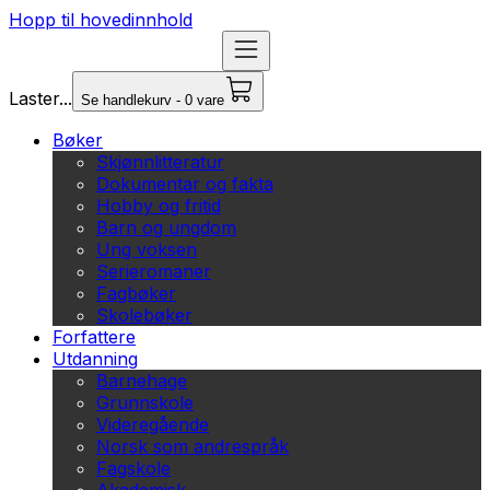
Hopp til hovedinnhold
Laster...
Se handlekurv - 0 vare
Bøker
Skjønnlitteratur
Dokumentar og fakta
Hobby og fritid
Barn og ungdom
Ung voksen
Serieromaner
Fagbøker
Skolebøker
Forfattere
Utdanning
Barnehage
Grunnskole
Videregående
Norsk som andrespråk
Fagskole