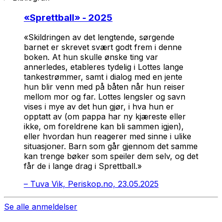
«
Sprettball
» - 2025
«Skildringen av det lengtende, sørgende
barnet er skrevet svært godt frem i denne
boken. At hun skulle ønske ting var
annerledes, etableres tydelig i Lottes lange
tankestrømmer, samt i dialog med en jente
hun blir venn med på båten når hun reiser
mellom mor og far. Lottes lengsler og savn
vises i mye av det hun gjør, i hva hun er
opptatt av (om pappa har ny kjæreste eller
ikke, om foreldrene kan bli sammen igjen),
eller hvordan hun reagerer med sinne i ulike
situasjoner. Barn som går gjennom det samme
kan trenge bøker som speiler dem selv, og det
får de i lange drag i
Sprettball
.»
–
Tuva Vik, Periskop.no, 23.05.2025
Se alle anmeldelser