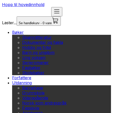
Hopp til hovedinnhold
Laster...
Se handlekurv - 0 vare
Bøker
Skjønnlitteratur
Dokumentar og fakta
Hobby og fritid
Barn og ungdom
Ung voksen
Serieromaner
Fagbøker
Skolebøker
Forfattere
Utdanning
Barnehage
Grunnskole
Videregående
Norsk som andrespråk
Fagskole