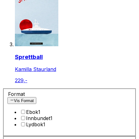
Sprettball
Kamilla Staurland
229,-
Format
Vis Format
Ebok
1
Innbundet
1
Lydbok
1