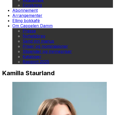
Akademisk
Forskning
Abonnement
Arrangementer
Elling bokkafé
Om Cappelen Damm
Presse
Nyhetsbrev
Send inn manus
Priser og nominasjoner
Stipender og minnepriser
Kataloger
Rapport 2025
Kamilla Staurland