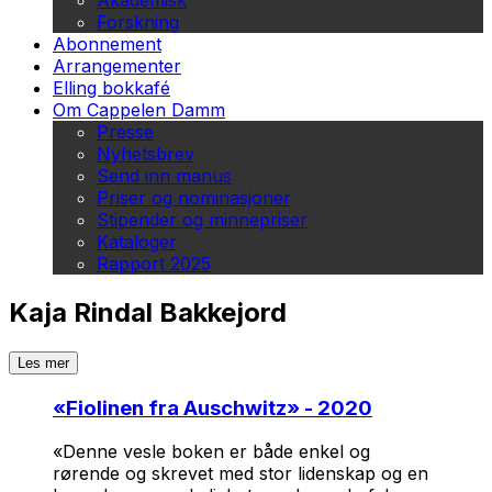
Akademisk
Forskning
Abonnement
Arrangementer
Elling bokkafé
Om Cappelen Damm
Presse
Nyhetsbrev
Send inn manus
Priser og nominasjoner
Stipender og minnepriser
Kataloger
Rapport 2025
Kaja Rindal Bakkejord
Les mer
«
Fiolinen fra Auschwitz
» - 2020
«Denne vesle boken er både enkel og
rørende og skrevet med stor lidenskap og en