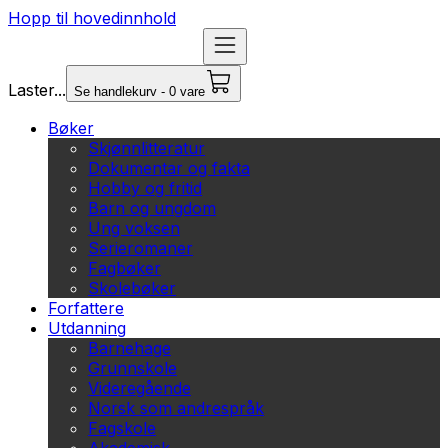
Hopp til hovedinnhold
Laster...
Se handlekurv - 0 vare
Bøker
Skjønnlitteratur
Dokumentar og fakta
Hobby og fritid
Barn og ungdom
Ung voksen
Serieromaner
Fagbøker
Skolebøker
Forfattere
Utdanning
Barnehage
Grunnskole
Videregående
Norsk som andrespråk
Fagskole