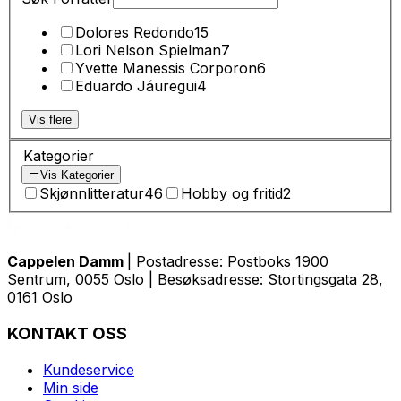
Dolores Redondo
15
Lori Nelson Spielman
7
Yvette Manessis Corporon
6
Eduardo Jáuregui
4
Vis flere
Kategorier
Vis Kategorier
Skjønnlitteratur
46
Hobby og fritid
2
Cappelen Damm
| Postadresse: Postboks 1900
Sentrum, 0055 Oslo | Besøksadresse: Stortingsgata 28,
0161 Oslo
KONTAKT OSS
Kundeservice
Min side