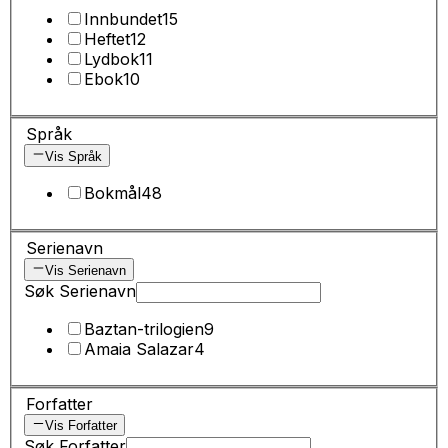
Innbundet
15
Heftet
12
Lydbok
11
Ebok
10
Språk
Vis Språk
Bokmål
48
Serienavn
Vis Serienavn
Søk Serienavn
Baztan-trilogien
9
Amaia Salazar
4
Forfatter
Vis Forfatter
Søk Forfatter