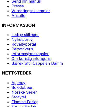
Send inn manus
Presse
Vurderingseksemplar
Ansatte
INFORMASJON
Ledige stillinger
Nyhetsbrev
Royaltyportal
Personvern
Informasjonskapsler
Om kunstig intelligens
Bærekraft i Cappelen Damm
NETTSTEDER
Agency
Bokklubber
Norske Serier
Storytel
Flamme Forlag
Fontini Forlag