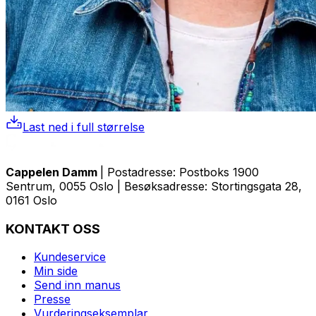
Last ned i full størrelse
Cappelen Damm
| Postadresse: Postboks 1900
Sentrum, 0055 Oslo | Besøksadresse: Stortingsgata 28,
0161 Oslo
KONTAKT OSS
Kundeservice
Min side
Send inn manus
Presse
Vurderingseksemplar