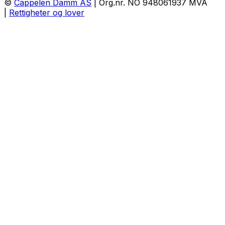
©
Cappelen Damm AS
| Org.nr. NO 948061937 MVA
|
Rettigheter og lover