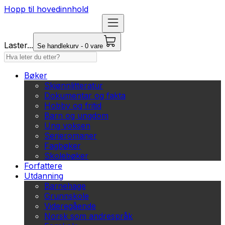
Hopp til hovedinnhold
Laster...
Se handlekurv - 0 vare
Bøker
Skjønnlitteratur
Dokumentar og fakta
Hobby og fritid
Barn og ungdom
Ung voksen
Serieromaner
Fagbøker
Skolebøker
Forfattere
Utdanning
Barnehage
Grunnskole
Videregående
Norsk som andrespråk