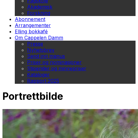
Fagskole
Akademisk
Forskning
Abonnement
Arrangementer
Elling bokkafé
Om Cappelen Damm
Presse
Nyhetsbrev
Send inn manus
Priser og nominasjoner
Stipender og minnepriser
Kataloger
Rapport 2025
Portrettbilde