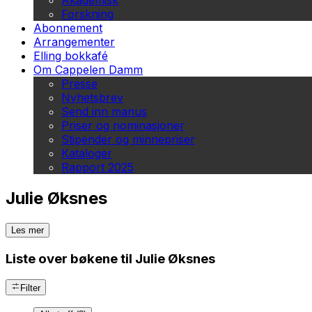
Akademisk
Forskning
Abonnement
Arrangementer
Elling bokkafé
Om Cappelen Damm
Presse
Nyhetsbrev
Send inn manus
Priser og nominasjoner
Stipender og minnepriser
Kataloger
Rapport 2025
Julie Øksnes
Les mer
Liste over bøkene til Julie Øksnes
Filter