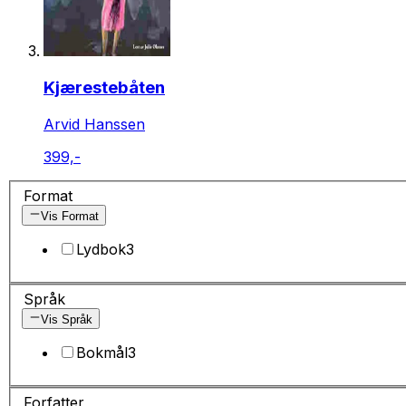
Kjærestebåten
Arvid Hanssen
399,-
Format
Vis Format
Lydbok
3
Språk
Vis Språk
Bokmål
3
Forfatter