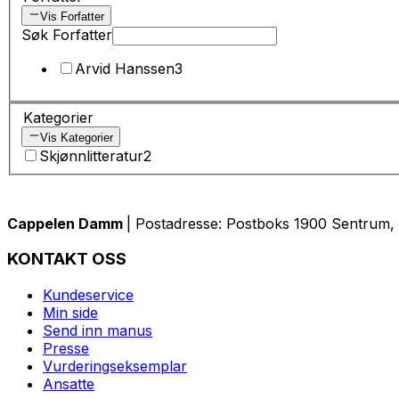
Vis Forfatter
Søk Forfatter
Arvid Hanssen
3
Kategorier
Vis Kategorier
Skjønnlitteratur
2
Cappelen Damm
| Postadresse: Postboks 1900 Sentrum, 
KONTAKT OSS
Kundeservice
Min side
Send inn manus
Presse
Vurderingseksemplar
Ansatte