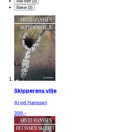
Alle treff (3)
Bøker (3)
Skipperens vilje
Arvid Hanssen
399,-