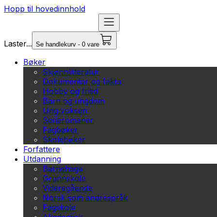
Hopp til hovedinnhold
Laster...
Se handlekurv - 0 vare
Bøker
Skjønnlitteratur
Dokumentar og fakta
Hobby og fritid
Barn og ungdom
Ung voksen
Serieromaner
Fagbøker
Skolebøker
Forfattere
Utdanning
Barnehage
Grunnskole
Videregående
Norsk som andrespråk
Fagskole