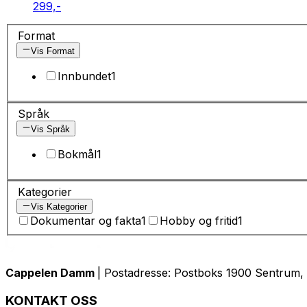
299,-
Format
Vis Format
Innbundet
1
Språk
Vis Språk
Bokmål
1
Kategorier
Vis Kategorier
Dokumentar og fakta
1
Hobby og fritid
1
Cappelen Damm
| Postadresse: Postboks 1900 Sentrum, 
KONTAKT OSS