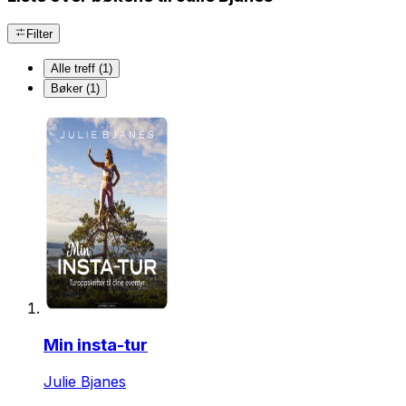
Filter
Alle treff (1)
Bøker (1)
Min insta-tur
Julie Bjanes