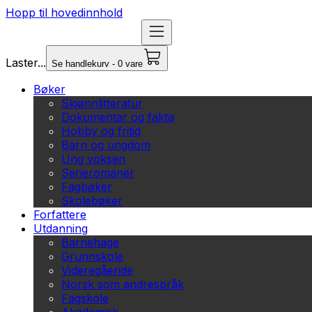
Hopp til hovedinnhold
Laster...
Se handlekurv - 0 vare
Bøker
Skjønnlitteratur
Dokumentar og fakta
Hobby og fritid
Barn og ungdom
Ung voksen
Serieromaner
Fagbøker
Skolebøker
Forfattere
Utdanning
Barnehage
Grunnskole
Videregående
Norsk som andrespråk
Fagskole