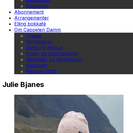
Akademisk
Forskning
Abonnement
Arrangementer
Elling bokkafé
Om Cappelen Damm
Presse
Nyhetsbrev
Send inn manus
Priser og nominasjoner
Stipender og minnepriser
Kataloger
Rapport 2025
Julie Bjanes