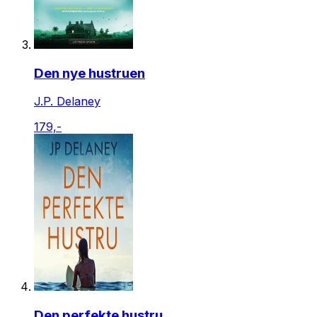
Den nye hustruen
J.P. Delaney
179,-
Den perfekte hustru