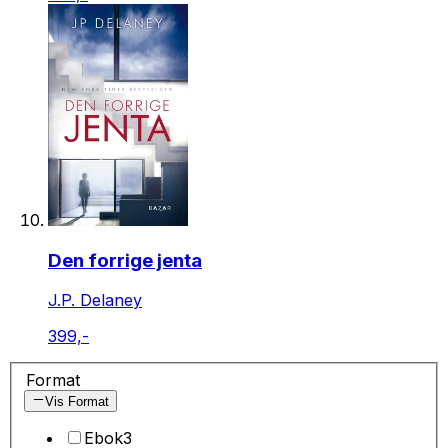
Den forrige jenta
J.P. Delaney
399,-
Format
Vis Format
Ebok
3