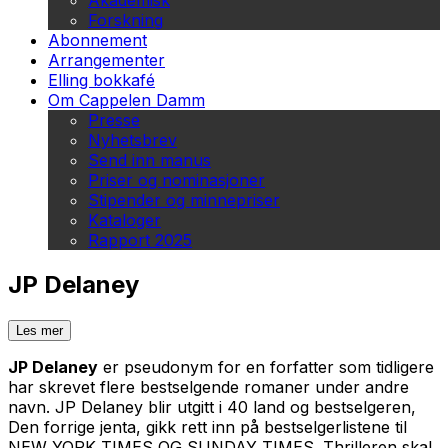
Akademisk
Forskning
Abonnement
Arrangementer
Elling bokkafé
Om Cappelen Damm
Presse
Nyhetsbrev
Send inn manus
Priser og nominasjoner
Stipender og minnepriser
Kataloger
Rapport 2025
JP Delaney
Les mer
JP Delaney
er pseudonym for en forfatter som tidligere
har skrevet flere bestselgende romaner under andre
navn. JP Delaney blir utgitt i 40 land og bestselgeren,
Den forrige jenta,
gikk rett inn på bestselgerlistene til
NEW YORK TIMES OG SUNDAY TIMES. Thrilleren skal