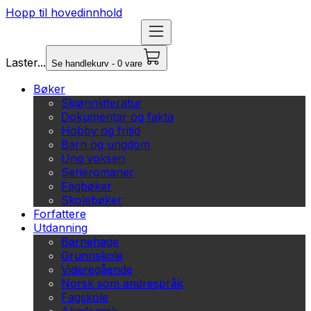
Hopp til hovedinnhold
Laster...
Se handlekurv - 0 vare
Bøker
Skjønnlitteratur
Dokumentar og fakta
Hobby og fritid
Barn og ungdom
Ung voksen
Serieromaner
Fagbøker
Skolebøker
Forfattere
Utdanning
Barnehage
Grunnskole
Videregående
Norsk som andrespråk
Fagskole