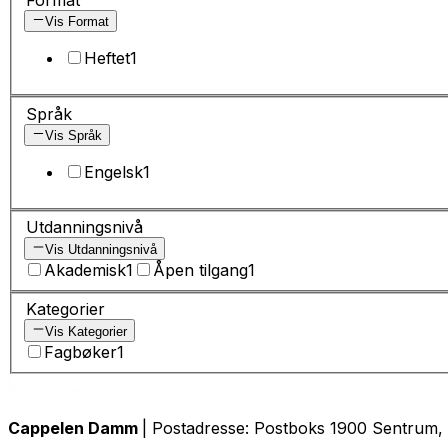
Vis Format
Heftet
1
Språk
Vis Språk
Engelsk
1
Utdanningsnivå
Vis Utdanningsnivå
Akademisk
1
Åpen tilgang
1
Kategorier
Vis Kategorier
Fagbøker
1
Cappelen Damm
| Postadresse: Postboks 1900 Sentrum, 