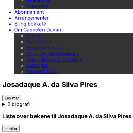
Akademisk
Forskning
Abonnement
Arrangementer
Elling bokkafé
Om Cappelen Damm
Presse
Nyhetsbrev
Send inn manus
Priser og nominasjoner
Stipender og minnepriser
Kataloger
Rapport 2025
Josadaque A. da Silva Pires
Les mer
Bibliografi
Liste over bøkene til Josadaque A. da Silva Pires
Filter