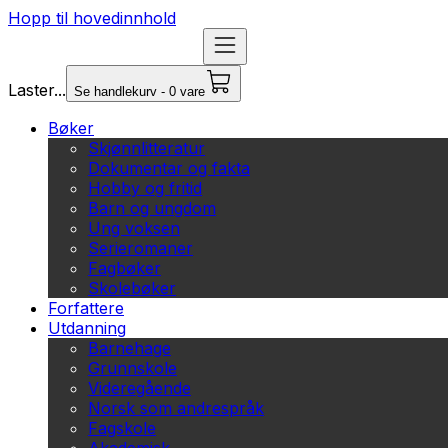
Hopp til hovedinnhold
Laster...
Se handlekurv - 0 vare
Bøker
Skjønnlitteratur
Dokumentar og fakta
Hobby og fritid
Barn og ungdom
Ung voksen
Serieromaner
Fagbøker
Skolebøker
Forfattere
Utdanning
Barnehage
Grunnskole
Videregående
Norsk som andrespråk
Fagskole