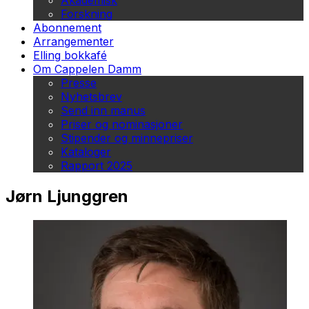
Akademisk
Forskning
Abonnement
Arrangementer
Elling bokkafé
Om Cappelen Damm
Presse
Nyhetsbrev
Send inn manus
Priser og nominasjoner
Stipender og minnepriser
Kataloger
Rapport 2025
Jørn Ljunggren