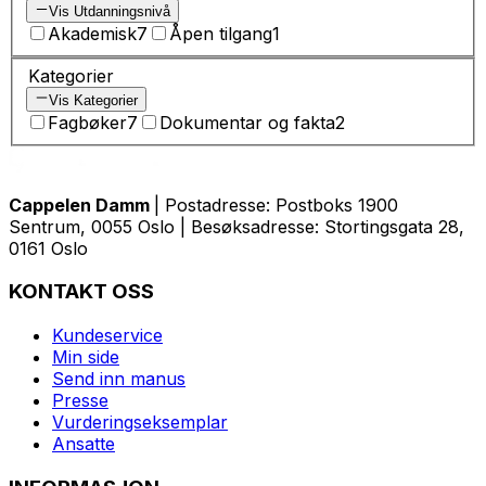
Vis Utdanningsnivå
Akademisk
7
Åpen tilgang
1
Kategorier
Vis Kategorier
Fagbøker
7
Dokumentar og fakta
2
Cappelen Damm
| Postadresse: Postboks 1900
Sentrum, 0055 Oslo | Besøksadresse: Stortingsgata 28,
0161 Oslo
KONTAKT OSS
Kundeservice
Min side
Send inn manus
Presse
Vurderingseksemplar
Ansatte