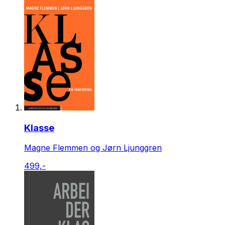
Klasse
Magne Flemmen og Jørn Ljunggren
499,-