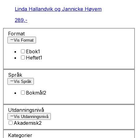
Linda Hallandvik og Jannicke Høyem
289,-
Format
Vis Format
Ebok
1
Heftet
1
Språk
Vis Språk
Bokmål
2
Utdanningsnivå
Vis Utdanningsnivå
Akademisk
2
Kategorier