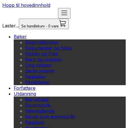
Hopp til hovedinnhold
Laster...
Se handlekurv - 0 vare
Bøker
Skjønnlitteratur
Dokumentar og fakta
Hobby og fritid
Barn og ungdom
Ung voksen
Serieromaner
Fagbøker
Skolebøker
Forfattere
Utdanning
Barnehage
Grunnskole
Videregående
Norsk som andrespråk
Fagskole