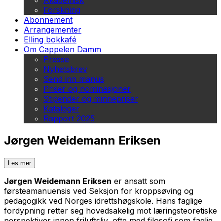
Akademisk
Forskning
Abonnement
Arrangementer
Elling bokkafé
Om Cappelen Damm
Presse
Nyhetsbrev
Send inn manus
Priser og nominasjoner
Stipender og minnepriser
Kataloger
Rapport 2025
Jørgen Weidemann Eriksen
Les mer
Jørgen Weidemann Eriksen
er ansatt som
førsteamanuensis ved Seksjon for kroppsøving og
pedagogikk ved Norges idrettshøgskole. Hans faglige
fordypning retter seg hovedsakelig mot læringsteoretiske
perspektiver innen friluftsliv, ofte med filosofi som faglig